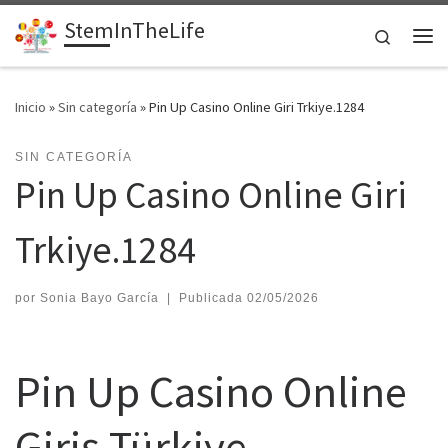
StemInTheLife
Saltar al contenido
Search
Me
Inicio
»
Sin categoría
»
Pin Up Casino Online Giri Trkiye.1284
SIN CATEGORÍA
Pin Up Casino Online Giri
Trkiye.1284
por
Sonia Bayo García
|
Publicada
02/05/2026
Pin Up Casino Online
Giriş Türkiye