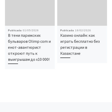
Publicada
01/05/2026
Publicada
16/02/2026
В тени парижских
Казино онлайн: как
бульваров Olimp com и
играть бесплатно без
енот-авантюрист
регистрации в
откроют путь к
Казахстане
выигрышам до x10 000!
Navegación de entradas
Entrada anterior