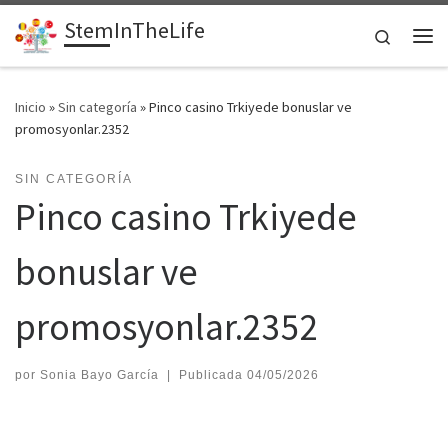
StemInTheLife
Saltar al contenido
Search
Me
Inicio
»
Sin categoría
»
Pinco casino Trkiyede bonuslar ve
promosyonlar.2352
SIN CATEGORÍA
Pinco casino Trkiyede
bonuslar ve
promosyonlar.2352
por
Sonia Bayo García
|
Publicada
04/05/2026