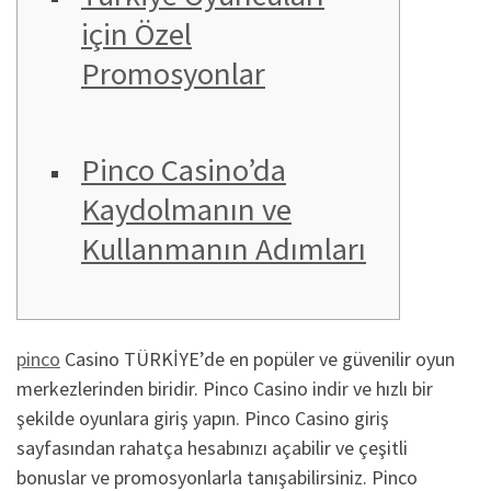
için Özel
Promosyonlar
Pinco Casino’da
Kaydolmanın ve
Kullanmanın Adımları
pinco
Casino TÜRKİYE’de en popüler ve güvenilir oyun
merkezlerinden biridir. Pinco Casino indir ve hızlı bir
şekilde oyunlara giriş yapın. Pinco Casino giriş
sayfasından rahatça hesabınızı açabilir ve çeşitli
bonuslar ve promosyonlarla tanışabilirsiniz. Pinco