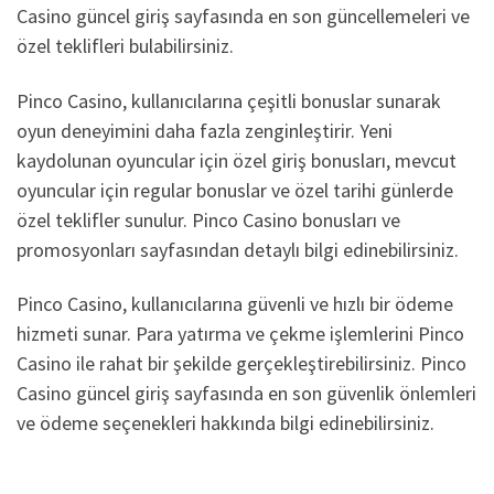
Casino güncel giriş sayfasında en son güncellemeleri ve
özel teklifleri bulabilirsiniz.
Pinco Casino, kullanıcılarına çeşitli bonuslar sunarak
oyun deneyimini daha fazla zenginleştirir. Yeni
kaydolunan oyuncular için özel giriş bonusları, mevcut
oyuncular için regular bonuslar ve özel tarihi günlerde
özel teklifler sunulur. Pinco Casino bonusları ve
promosyonları sayfasından detaylı bilgi edinebilirsiniz.
Pinco Casino, kullanıcılarına güvenli ve hızlı bir ödeme
hizmeti sunar. Para yatırma ve çekme işlemlerini Pinco
Casino ile rahat bir şekilde gerçekleştirebilirsiniz. Pinco
Casino güncel giriş sayfasında en son güvenlik önlemleri
ve ödeme seçenekleri hakkında bilgi edinebilirsiniz.