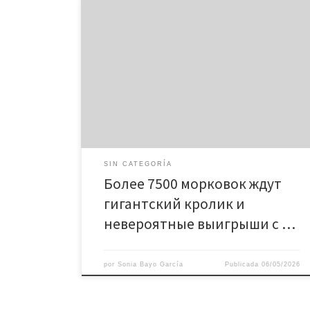
Более 7500 морковок ждут: гигантский кролик и
невероятные выигрыши с olimp bet в новом
фермерском слоте! Уникальный геймплей и
особенности слота Секреты выигрышной
стратегии Бонусные функции и специальные
символы Таблица выплат и коэффициентов Как
играть в слот на olimp bet Оптимизация для
мобильных устройств Преимущества игры в слоты
на olimp […]
SIN CATEGORÍA
Более 7500 морковок ждут
гигантский кролик и
невероятные выигрыши с …
por
Sonia Bayo García
Publicada
06/05/2026