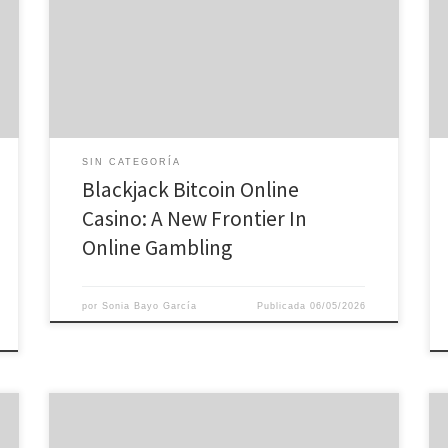
on the planet of gambling establishments. Bitcoin, the
most renowned of electronic money, has come to be
a staple in the on-line gaming sector, permitting
players to experience their preferred video […]
SIN CATEGORÍA
Blackjack Bitcoin Online
Casino: A New Frontier In
Online Gambling
por
Sonia Bayo García
Publicada
06/05/2026
Забудьте о рутине: olimp casino kz раскрутит удачу