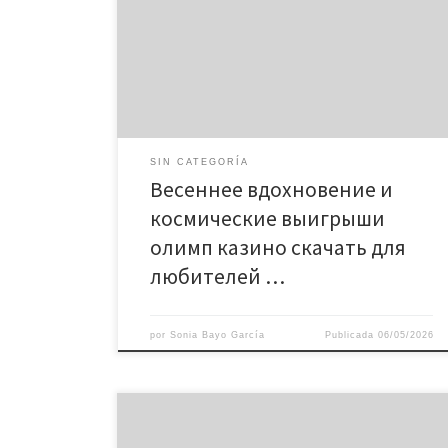
Весенняя симфония удачи: знакомство со слотом
Механика игры и особенности символов Бонусные
функции и возможности слота Стратегии игры и
советы Технические характеристики слота
Влияние случайности и генератора чисел
Преимущества игры в онлайн-казино Современные
тенденции […]
SIN CATEGORÍA
Весеннее вдохновение и
космические выигрыши
олимп казино скачать для
любителей …
por
Sonia Bayo García
Publicada
06/05/2026
Заинтересует ли вас фермерская идиллия с
огромными выигрышами в олимп казино благодаря