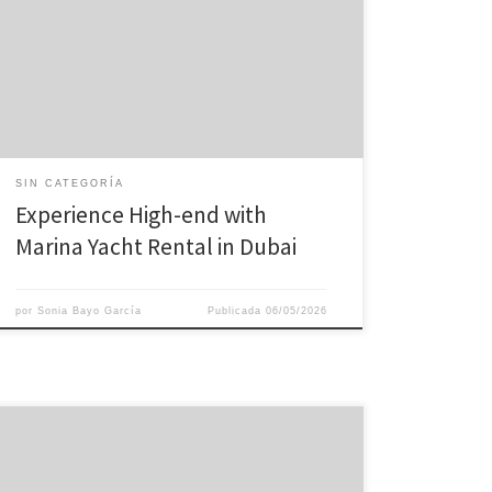
private yacht at the respected Dubai Marina. With
sensational sights, world-class services, and top-notch
solution, a yacht rental in Dubai Marina is the
embodiment of beauty and class. Why Pick Marina
Luxury […]
SIN CATEGORÍA
Experience High-end with
Marina Yacht Rental in Dubai
por
Sonia Bayo García
Publicada
06/05/2026
Фундаменты функционирования с информацией в
Excel и Google Sheets Табличные программы Excel и
Google Sheets выступают собой инструменты для