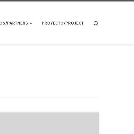
Search
OS/PARTNERS
PROYECTO/PROJECT
When it comes to high-end experiences in Dubai,
there are few things that can contrast to leasing a