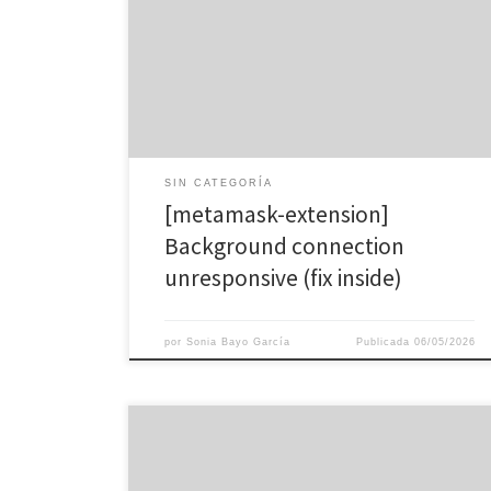
frequently tied to gas spikes or node latency.
Analyzing the event data on a block explorer provides
the most accurate picture of the fail. A verified fix for
metamask-extension involves re-initializing the
connection. Clearing the application’s local storage
[…]
SIN CATEGORÍA
[metamask-extension]
Background connection
unresponsive (fix inside)
por
Sonia Bayo García
Publicada
06/05/2026
Весеннее вдохновение и космические выигрыши:
олимп казино скачать для любителей азартных
приключений в стране восходящего солнца.