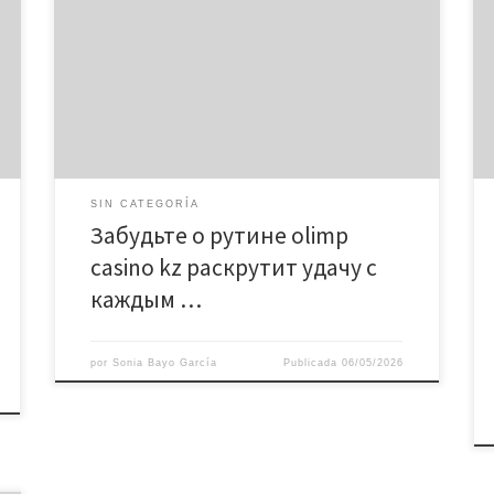
с каждым съеденным кроликом и гарантированно
удивит выигрышами до x5000! Уникальный игровой
опыт: слот с Белым Кроликом Бонусы и акции в
olimp casino kz: двойная выгода Условия отыгрыша
бонусов Безопасность и надежность олимп ком
казино Служба поддержки: всегда на связи
Мобильная версия […]
SIN CATEGORÍA
Забудьте о рутине olimp
casino kz раскрутит удачу с
каждым …
por
Sonia Bayo García
Publicada
06/05/2026