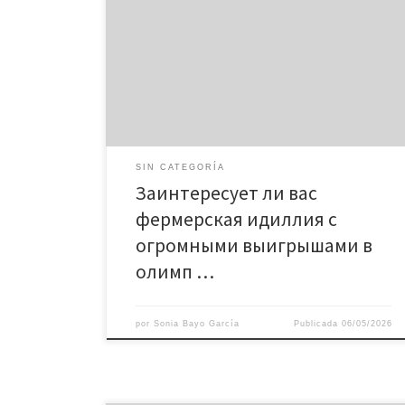
прожорливому кролику? Уникальная механика
слота с Белым Кроликом Роль Wild-символа и его
расширение Бонусные функции и их активация
Особенности интерфейса и удобство игры
Мобильная версия слота Технические
характеристики слота Стратегии игры и советы
для новичков Заинтересует ли вас […]
SIN CATEGORÍA
Заинтересует ли вас
фермерская идиллия с
огромными выигрышами в
олимп …
por
Sonia Bayo García
Publicada
06/05/2026