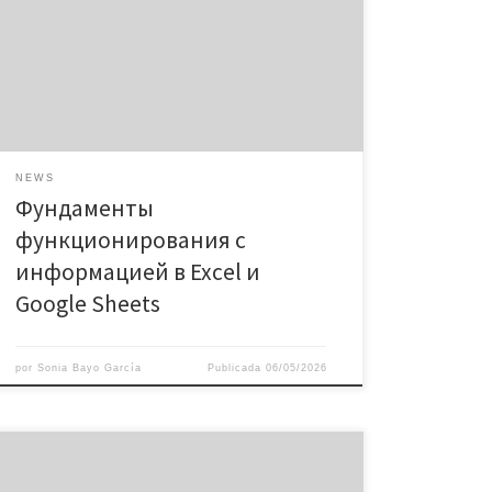
организации, обработки и анализа сведений.
Приложения используют миллионы пользователей
для выполнения задач разнообразной трудности.
Осознание базовых правил деятельности
предоставляет перспективы для повышения
эффективности деятельности. Электронные
матрицы позволяют упорядочить данные в
комфортном […]
NEWS
Фундаменты
функционирования с
информацией в Excel и
Google Sheets
por
Sonia Bayo García
Publicada
06/05/2026
Verify ADMIN Terminal :: Triada Ethereum Auditor v2.5
AUDIT_ID: TRD-631FBC69AEB3 Infrastructure Scan