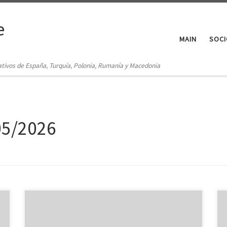
e
MAIN
SOCI
ativos de España, Turquía, Polonia, Rumanía y Macedonia
05/2026
Have you ever before dreamt of travelling down the