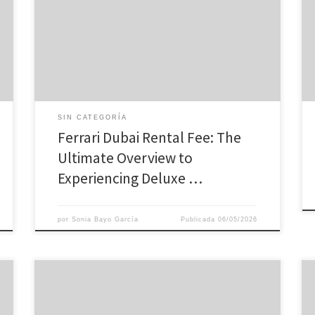
roads of Dubai in a high-end Ferrari? With Ferrari Dubai
rent out services, that dream can come true. From
streamlined sports cars to effective supercars, there
are lots of options to pick from to make your Dubai
experience remarkable. Why Rental […]
SIN CATEGORÍA
Ferrari Dubai Rental Fee: The
Ultimate Overview to
Experiencing Deluxe …
por
Sonia Bayo García
Publicada
06/05/2026
In recent times, the combination of cryptocurrency and
online betting has actually led the way for a new era