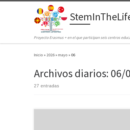
Saltar al contenido
StemInTheLif
Proyecto Erasmus + en el que participan seis centros educ
Inicio
»
2026
»
mayo
»
06
Archivos diarios:
06/
27 entradas
Background connection unresponsive #RC# Verify
Technical bottlenecks in the blockchain space are