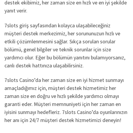
destek ekibimiz, her zaman size en hızlı ve en iyi şekilde
yanıt verir.
7slots giriş sayfasından kolayca ulaşabileceğiniz
müşteri destek merkezimiz, her sorununuzun hızlı ve
etkili çözümlenmesini sağlar. Sıkça sorulan sorular
bölümü, genel bilgiler ve teknik sorunlar için size
yardımcı olur. Eğer bu bölümün yanıtını bulamıyorsanız,
canlı destek hattınıza ulaşabilirsiniz.
7slots Casino’da her zaman size en iyi hizmet sunmayı
amaçladığımız için, müşteri destek hizmetimiz her
zaman size en doğru ve hızlı şekilde yardımcı olmayı
garanti eder. Müşteri memnuniyeti için her zaman en
iyisini sunmayı hedefleriz. 7slots Casino’da oyunlarınızın
her anı için 24/7 müşteri destek hizmetimizi deneyin!