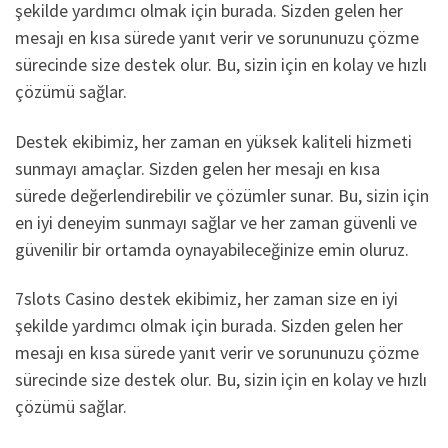
şekilde yardımcı olmak için burada. Sizden gelen her
mesajı en kısa sürede yanıt verir ve sorununuzu çözme
sürecinde size destek olur. Bu, sizin için en kolay ve hızlı
çözümü sağlar.
Destek ekibimiz, her zaman en yüksek kaliteli hizmeti
sunmayı amaçlar. Sizden gelen her mesajı en kısa
sürede değerlendirebilir ve çözümler sunar. Bu, sizin için
en iyi deneyim sunmayı sağlar ve her zaman güvenli ve
güvenilir bir ortamda oynayabileceğinize emin oluruz.
7slots Casino destek ekibimiz, her zaman size en iyi
şekilde yardımcı olmak için burada. Sizden gelen her
mesajı en kısa sürede yanıt verir ve sorununuzu çözme
sürecinde size destek olur. Bu, sizin için en kolay ve hızlı
çözümü sağlar.