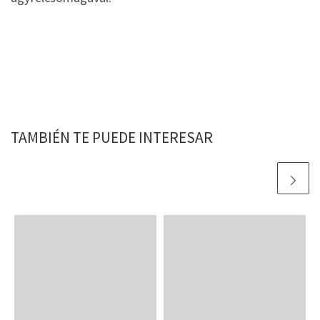
TAMBIÉN TE PUEDE INTERESAR