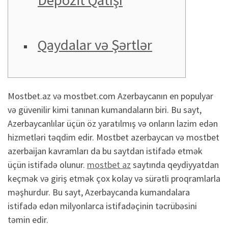
Qaydalar və Şərtlər
Mostbet.az və mostbet.com Azerbaycanın en populyar
və güvenilir kimi tanınan kumandaların biri. Bu sayt,
Azerbaycanlılar üçün öz yaratılmış və onların lazim edən
hizmetləri təqdim edir. Mostbet azerbaycan və mostbet
azerbaijan kavramları da bu saytdan istifadə etmək
üçün istifadə olunur.
mostbet az
saytında qeydiyyatdan
keçmək və giriş etmək çox kolay və sürətli proqramlarla
məşhurdur. Bu sayt, Azerbaycanda kumandalara
istifadə edən milyonlarca istifadəçinin təcrübəsini
təmin edir.