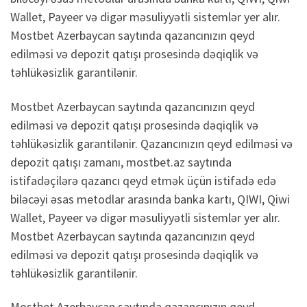
Wallet, Payeer və digər məsuliyyətli sistemlər yer alır.
Mostbet Azerbaycan saytında qazancınızın qeyd
edilməsi və depozit qatışı prosesində dəqiqlik və
təhlükəsizlik garantilənir.
Mostbet Azerbaycan saytında qazancınızın qeyd
edilməsi və depozit qatışı prosesində dəqiqlik və
təhlükəsizlik garantilənir. Qazancınızın qeyd edilməsi və
depozit qatışı zamanı, mostbet.az saytında
istifadəçilərə qazancı qeyd etmək üçün istifadə edə
biləcəyi əsas metodlar arasında banka kartı, QIWI, Qiwi
Wallet, Payeer və digər məsuliyyətli sistemlər yer alır.
Mostbet Azerbaycan saytında qazancınızın qeyd
edilməsi və depozit qatışı prosesində dəqiqlik və
təhlükəsizlik garantilənir.
Mostbet Azerbaycan saytında qazancınızın qeyd