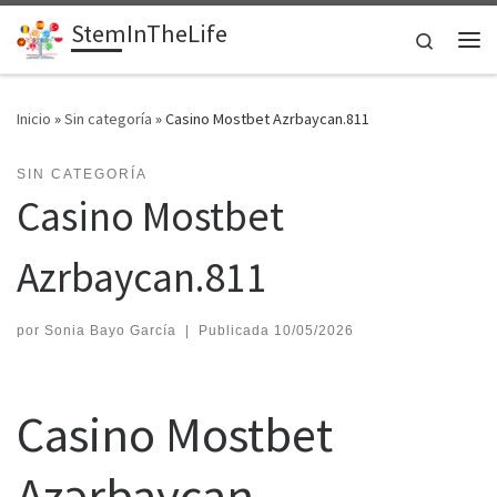
StemInTheLife
Saltar al contenido
Search
Me
Inicio
»
Sin categoría
»
Casino Mostbet Azrbaycan.811
SIN CATEGORÍA
Casino Mostbet
Azrbaycan.811
por
Sonia Bayo García
|
Publicada
10/05/2026
Casino Mostbet
Azərbaycan