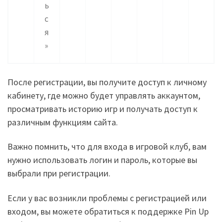
ь
с
я
»
После регистрации, вы получите доступ к личному
кабинету, где можно будет управлять аккаунтом,
просматривать историю игр и получать доступ к
различным функциям сайта.
Важно помнить, что для входа в игровой клуб, вам
нужно использовать логин и пароль, которые вы
выбрали при регистрации.
Если у вас возникли проблемы с регистрацией или
входом, вы можете обратиться к поддержке Pin Up