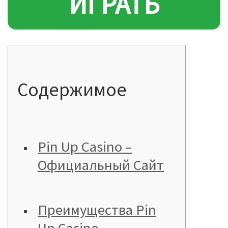
ИГРАТЬ
Содержимое
Pin Up Casino –
Официальный Сайт
Преимущества Pin
Up Casino