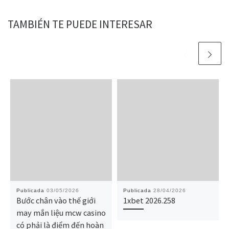
TAMBIÉN TE PUEDE INTERESAR
Publicada
03/05/2026
Publicada
28/04/2026
Bước chân vào thế giới
1xbet 2026.258
may mắn liệu mcw casino
có phải là điểm đến hoàn