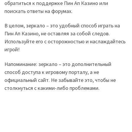
обратиться к поддержке Пин Ап Казино или
поискать ответы на форумах.
В целом, зеркало – это удобный способ играть на
Пин Ап Казино, не оставляя за собой следов.
Используйте его с осторожностью и наслаждайтесь
игрой!
Напоминание: зеркало – это дополнительный
способ доступа к игровому порталу, а не
официальный сайт. Не забывайте это, чтобы не
столкнуться с какими-либо проблемами.