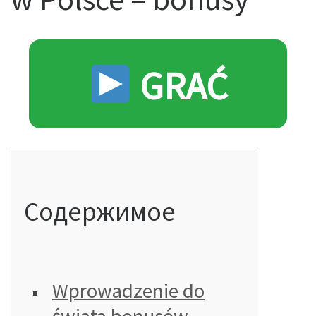
GRAĆ
Содержимое
Wprowadzenie do
świata bonusów