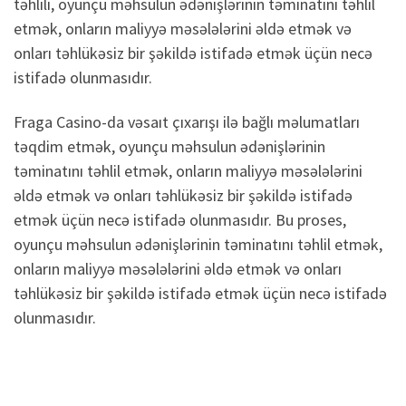
təhlili, oyunçu məhsulun ədənişlərinin təminatını təhlil
etmək, onların maliyyə məsələlərini əldə etmək və
onları təhlükəsiz bir şəkildə istifadə etmək üçün necə
istifadə olunmasıdır.
Fraga Casino-da vəsaıt çıxarışı ilə bağlı məlumatları
təqdim etmək, oyunçu məhsulun ədənişlərinin
təminatını təhlil etmək, onların maliyyə məsələlərini
əldə etmək və onları təhlükəsiz bir şəkildə istifadə
etmək üçün necə istifadə olunmasıdır. Bu proses,
oyunçu məhsulun ədənişlərinin təminatını təhlil etmək,
onların maliyyə məsələlərini əldə etmək və onları
təhlükəsiz bir şəkildə istifadə etmək üçün necə istifadə
olunmasıdır.