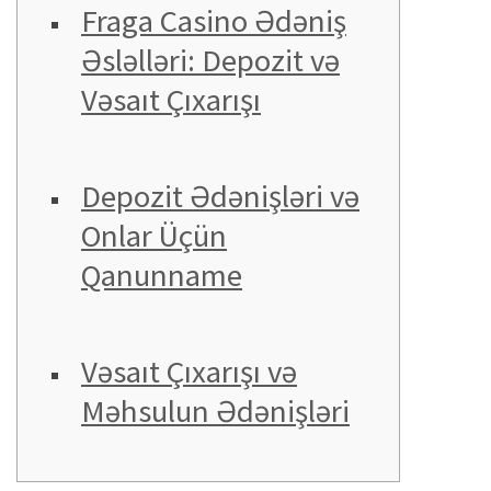
Fraga Casino Ədəniş
Əsləlləri: Depozit və
Vəsaıt Çıxarışı
Depozit Ədənişləri və
Onlar Üçün
Qanunname
Vəsaıt Çıxarışı və
Məhsulun Ədənişləri