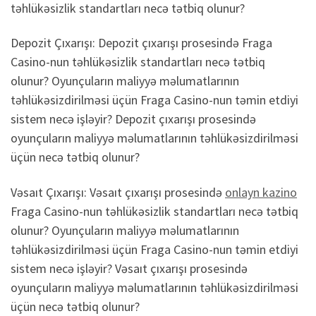
təhlükəsizlik standartları necə tətbiq olunur?
Depozit Çıxarışı: Depozit çıxarışı prosesində Fraga
Casino-nun təhlükəsizlik standartları necə tətbiq
olunur? Oyunçuların maliyyə məlumatlarının
təhlükəsizdirilməsi üçün Fraga Casino-nun təmin etdiyi
sistem necə işləyir? Depozit çıxarışı prosesində
oyunçuların maliyyə məlumatlarının təhlükəsizdirilməsi
üçün necə tətbiq olunur?
Vəsaıt Çıxarışı: Vəsaıt çıxarışı prosesində
onlayn kazino
Fraga Casino-nun təhlükəsizlik standartları necə tətbiq
olunur? Oyunçuların maliyyə məlumatlarının
təhlükəsizdirilməsi üçün Fraga Casino-nun təmin etdiyi
sistem necə işləyir? Vəsaıt çıxarışı prosesində
oyunçuların maliyyə məlumatlarının təhlükəsizdirilməsi
üçün necə tətbiq olunur?