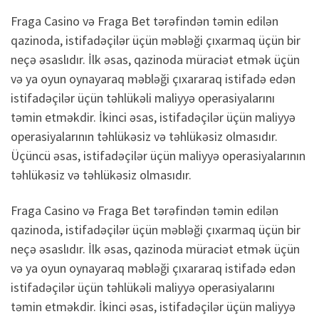
Fraga Casino və Fraga Bet tərəfindən təmin edilən
qazinoda, istifadəçilər üçün məbləği çıxarmaq üçün bir
neçə əsaslıdır. İlk əsas, qazinoda müraciət etmək üçün
və ya oyun oynayaraq məbləği çıxararaq istifadə edən
istifadəçilər üçün təhlükəli maliyyə operasiyalarını
təmin etməkdir. İkinci əsas, istifadəçilər üçün maliyyə
operasiyalarının təhlükəsiz və təhlükəsiz olmasıdır.
Üçüncü əsas, istifadəçilər üçün maliyyə operasiyalarının
təhlükəsiz və təhlükəsiz olmasıdır.
Fraga Casino və Fraga Bet tərəfindən təmin edilən
qazinoda, istifadəçilər üçün məbləği çıxarmaq üçün bir
neçə əsaslıdır. İlk əsas, qazinoda müraciət etmək üçün
və ya oyun oynayaraq məbləği çıxararaq istifadə edən
istifadəçilər üçün təhlükəli maliyyə operasiyalarını
təmin etməkdir. İkinci əsas, istifadəçilər üçün maliyyə