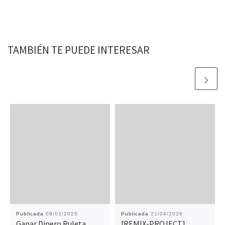
TAMBIÉN TE PUEDE INTERESAR
Publicada
08/03/2026
Publicada
21/04/2026
Ganar Dinero Ruleta
[REMIX-PROJECT]