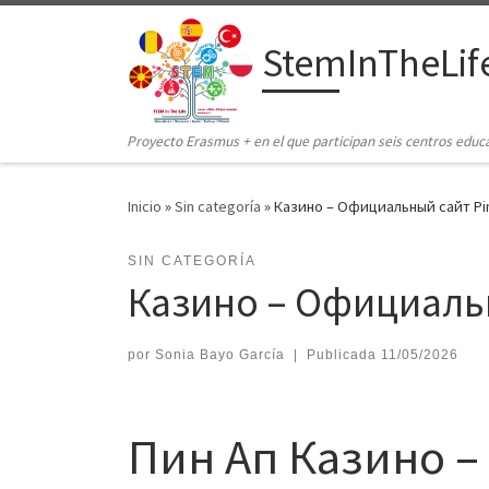
Saltar al contenido
StemInTheLif
Proyecto Erasmus + en el que participan seis centros educ
Inicio
»
Sin categoría
»
Казино – Официальный сайт Pin
SIN CATEGORÍA
Казино – Официальн
por
Sonia Bayo García
|
Publicada
11/05/2026
Пин Ап Казино –