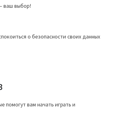
 – ваш выбор!
спокоиться о безопасности своих данных
в
ые помогут вам начать играть и