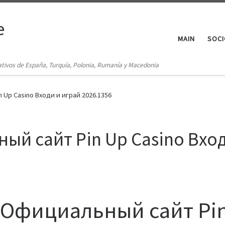
e
MAIN
SOCI
ativos de España, Turquía, Polonia, Rumanía y Macedonia
 Up Casino Входи и играй 2026.1356
ый сайт Pin Up Casino Вход
 Официальный сайт Pin 