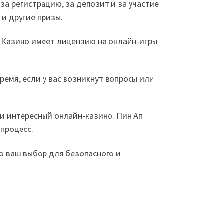
за регистрацию, за депозит и за участие
 и другие призы.
п Казино имеет лицензию на онлайн-игры
емя, если у вас возникнут вопросы или
 и интересный онлайн-казино. Пин Ап
 процесс.
то ваш выбор для безопасного и