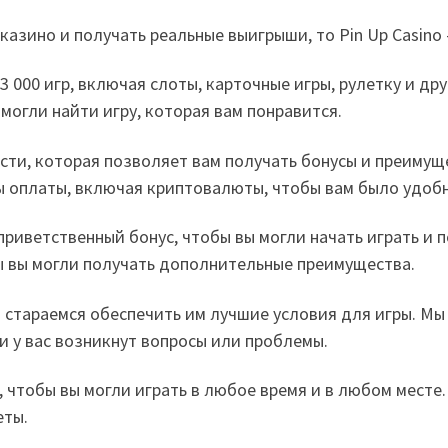
 казино и получать реальные выигрыши, то Pin Up Casino
е 3 000 игр, включая слоты, карточные игры, рулетку и 
могли найти игру, которая вам понравится.
ости, которая позволяет вам получать бонусы и преимуще
 оплаты, включая криптовалюты, чтобы вам было удобн
 приветственный бонус, чтобы вы могли начать играть и
ы вы могли получать дополнительные преимущества.
 и стараемся обеспечить им лучшие условия для игры. М
ли у вас возникнут вопросы или проблемы.
а, чтобы вы могли играть в любое время и в любом месте
еты.