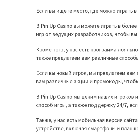
Если вы ищете место, где можно играть в
В Pin Up Casino вы можете играть в боле
игр от ведущих разработчиков, чтобы вы 
Кроме того, у нас есть программа лояльн
также предлагаем вам различные способы
Если вы новый игрок, мы предлагаем вам
вам различные акции и промокоды, чтоб
В Pin Up Casino мы ценим наших игроков
способ игры, а также поддержку 24/7, ес
Также, у нас есть мобильная версия сайт
устройстве, включая смартфоны и планш