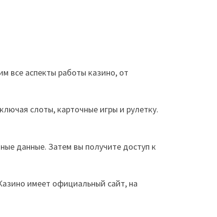
им все аспекты работы казино, от
включая слоты, карточные игры и рулетку.
чные данные. Затем вы получите доступ к
 Казино имеет официальный сайт, на