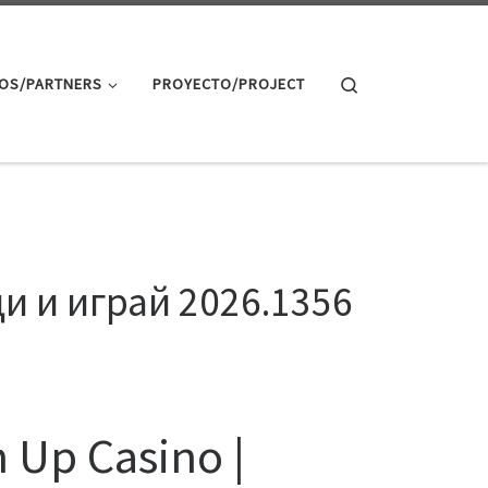
Search
OS/PARTNERS
PROYECTO/PROJECT
и и играй 2026.1356
Up Casino |