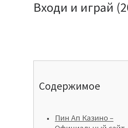
Входи и играй (2
Содержимое
Пин Ап Казино –