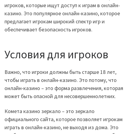
игроков, которые ищут доступ к играм в онлайн-
казино. Это популярное онлайн-казино, которое
предлагает игрокам широкий спектр игр и
обеспечивает безопасность игроков.
Условия для игроков
Важно, что игроки должны быть старше 18 лет,
чтобы играть в онлайн-казино. Это потому, что
онлайн-казино – это форма развлечения, которая
может быть опасной для несовершеннолетних.
Комета казино зеркало – это зеркало
официального сайта, которое позволяет игрокам
играть в онлайн-казино, не выходя из дома. Это