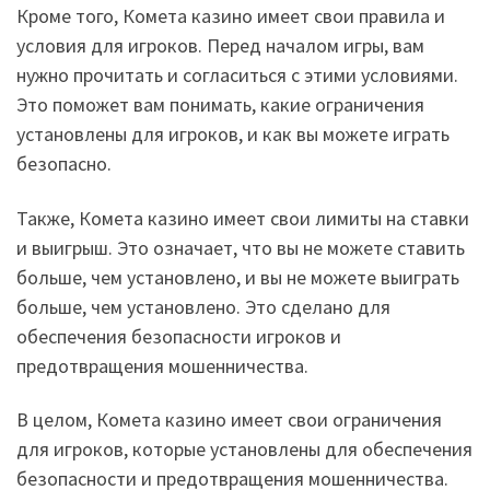
Кроме того, Комета казино имеет свои правила и
условия для игроков. Перед началом игры, вам
нужно прочитать и согласиться с этими условиями.
Это поможет вам понимать, какие ограничения
установлены для игроков, и как вы можете играть
безопасно.
Также, Комета казино имеет свои лимиты на ставки
и выигрыш. Это означает, что вы не можете ставить
больше, чем установлено, и вы не можете выиграть
больше, чем установлено. Это сделано для
обеспечения безопасности игроков и
предотвращения мошенничества.
В целом, Комета казино имеет свои ограничения
для игроков, которые установлены для обеспечения
безопасности и предотвращения мошенничества.