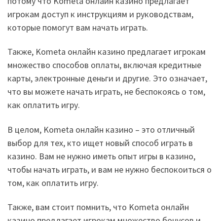
потому что Kometa онлайн казино предлагает
игрокам доступ к инструкциям и руководствам,
которые помогут вам начать играть.
Также, Kometa онлайн казино предлагает игрокам
множество способов оплаты, включая кредитные
карты, электронные деньги и другие. Это означает,
что вы можете начать играть, не беспокоясь о том,
как оплатить игру.
В целом, Kometa онлайн казино – это отличный
выбор для тех, кто ищет новый способ играть в
казино. Вам не нужно иметь опыт игры в казино,
чтобы начать играть, и вам не нужно беспокоиться о
том, как оплатить игру.
Также, вам стоит помнить, что Kometa онлайн
казино предлагает игрокам множество бонусов и