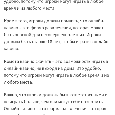
удобно, потому что игроки могут играть в любое
время и из любого места.
Кроме того, игроки должны помнить, что онлайн-
казино – это форма развлечения, которая может
быть опасной для несовершеннолетних. Игроки
должны быть старше 18 лет, чтобы играть в онлайн-
казино.
Комета казино скачать – это возможность играть в
онлайн-казино, не выходя из дома. Это удобно,
потому что игроки могут играть в любое время и из
любого места.
Важно, что игроки должны быть ответственными и
не играть больше, чем они могут себе позволить.
Онлайн-казино – это форма развлечения, которая