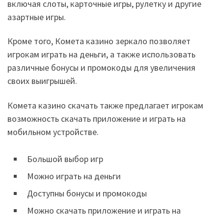
включая слоты, карточные игры, рулетку и другие
азартные игры.
Кроме того, Комета казино зеркало позволяет
игрокам играть на деньги, а также использовать
различные бонусы и промокоды для увеличения
своих выигрышей.
Комета казино скачать также предлагает игрокам
возможность скачать приложение и играть на
мобильном устройстве.
Большой выбор игр
Можно играть на деньги
Доступны бонусы и промокоды
Можно скачать приложение и играть на