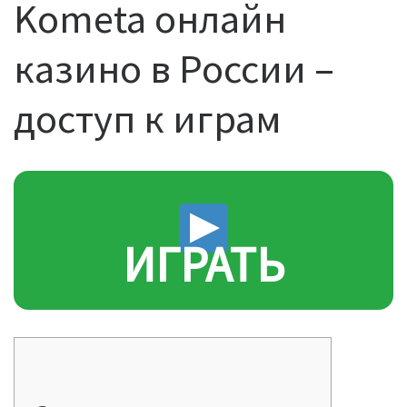
Kometa онлайн
казино в России –
доступ к играм
ИГРАТЬ