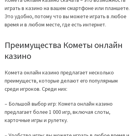
играть в казино на вашем смартфоне или планшете.
Это удобно, потому что вы можете играть в любое
время и в любом месте, где есть интернет.
Преимущества Кометы онлайн
казино
Комета онлайн казино предлагает несколько
преимуществ, которые делают его популярным
среди игроков. Среди них:
– Большой выбор игр: Комета онлайн казино
предлагает более 1 000 игр, включая слоты,
карточные игры и рулетку.
– Удобство игры: вы можете играть в любое время и