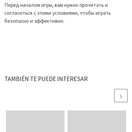
Перед началом игры, вам нужно прочитать и
согласиться с этими условиями, чтобы играть
безопасно и эффективно.
TAMBIÉN TE PUEDE INTERESAR