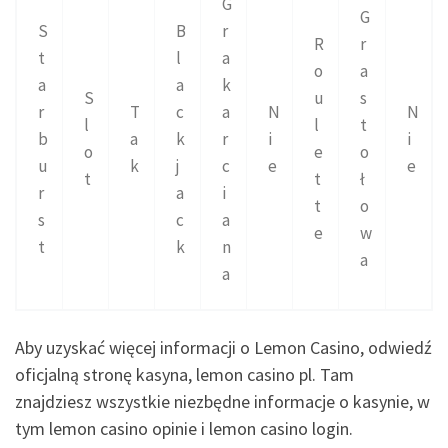
G
G
S
B
r
R
r
t
l
a
o
a
a
a
k
S
u
s
r
T
c
a
N
N
l
l
t
b
a
k
r
i
i
o
e
o
u
k
j
c
e
e
t
t
ł
r
a
i
t
o
s
c
a
e
w
t
k
n
a
a
Aby uzyskać więcej informacji o Lemon Casino, odwiedź
oficjalną stronę kasyna, lemon casino pl. Tam
znajdziesz wszystkie niezbędne informacje o kasynie, w
tym lemon casino opinie i lemon casino login.