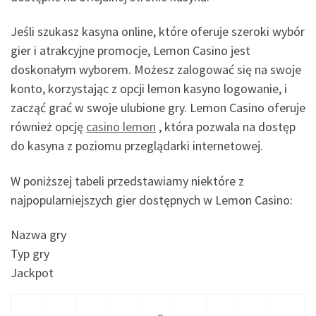
Jeśli szukasz kasyna online, które oferuje szeroki wybór
gier i atrakcyjne promocje, Lemon Casino jest
doskonałym wyborem. Możesz zalogować się na swoje
konto, korzystając z opcji lemon kasyno logowanie, i
zacząć grać w swoje ulubione gry. Lemon Casino oferuje
również opcję
casino lemon
, która pozwala na dostęp
do kasyna z poziomu przeglądarki internetowej.
W poniższej tabeli przedstawiamy niektóre z
najpopularniejszych gier dostępnych w Lemon Casino:
Nazwa gry
Typ gry
Jackpot