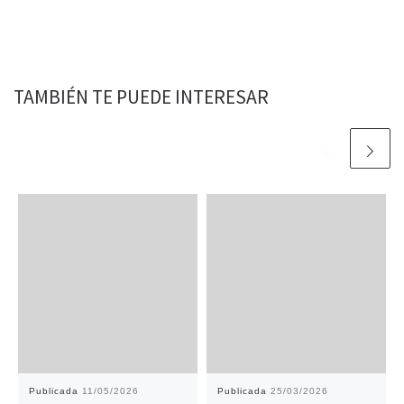
TAMBIÉN TE PUEDE INTERESAR
Publicada
11/05/2026
Publicada
25/03/2026