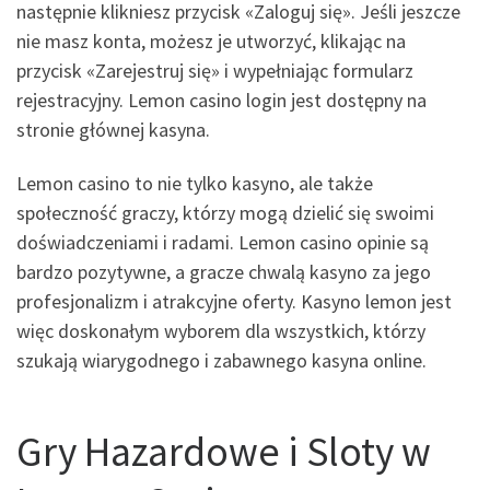
następnie klikniesz przycisk «Zaloguj się». Jeśli jeszcze
nie masz konta, możesz je utworzyć, klikając na
przycisk «Zarejestruj się» i wypełniając formularz
rejestracyjny. Lemon casino login jest dostępny na
stronie głównej kasyna.
Lemon casino to nie tylko kasyno, ale także
społeczność graczy, którzy mogą dzielić się swoimi
doświadczeniami i radami. Lemon casino opinie są
bardzo pozytywne, a gracze chwalą kasyno za jego
profesjonalizm i atrakcyjne oferty. Kasyno lemon jest
więc doskonałym wyborem dla wszystkich, którzy
szukają wiarygodnego i zabawnego kasyna online.
Gry Hazardowe i Sloty w