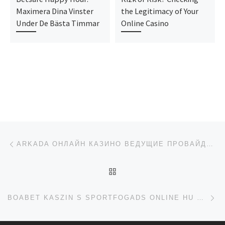
Maximera Dina Vinster
the Legitimacy of Your
Under De Bästa Timmar
Online Casino
Navegación de entradas
Entrada anterior
ARKADA ОНЛАЙН КАЗИНО ВЕДУЩИЕ ПРОВАЙДЕРЫ ИГР И КАЧЕСТВО СОФТА.3835
VOLVER A LA LISTA DE 
En
BOABET KASZIN S SPORTFOGADS ONLINE HU GYORS TRANZAKCIK.282