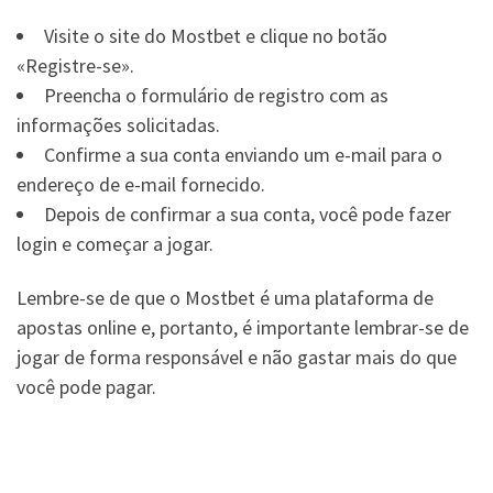
Visite o site do Mostbet e clique no botão
«Registre-se».
Preencha o formulário de registro com as
informações solicitadas.
Confirme a sua conta enviando um e-mail para o
endereço de e-mail fornecido.
Depois de confirmar a sua conta, você pode fazer
login e começar a jogar.
Lembre-se de que o Mostbet é uma plataforma de
apostas online e, portanto, é importante lembrar-se de
jogar de forma responsável e não gastar mais do que
você pode pagar.