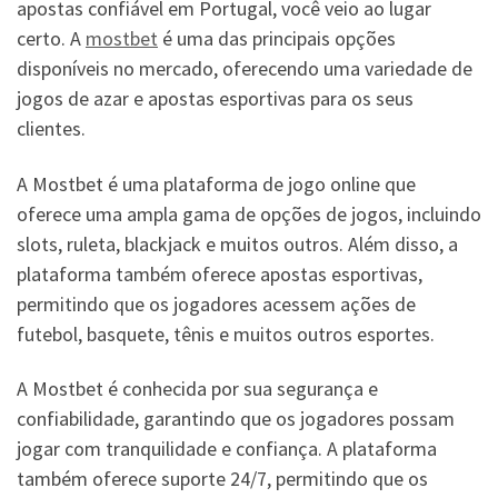
apostas confiável em Portugal, você veio ao lugar
certo. A
mostbet
é uma das principais opções
disponíveis no mercado, oferecendo uma variedade de
jogos de azar e apostas esportivas para os seus
clientes.
A Mostbet é uma plataforma de jogo online que
oferece uma ampla gama de opções de jogos, incluindo
slots, ruleta, blackjack e muitos outros. Além disso, a
plataforma também oferece apostas esportivas,
permitindo que os jogadores acessem ações de
futebol, basquete, tênis e muitos outros esportes.
A Mostbet é conhecida por sua segurança e
confiabilidade, garantindo que os jogadores possam
jogar com tranquilidade e confiança. A plataforma
também oferece suporte 24/7, permitindo que os