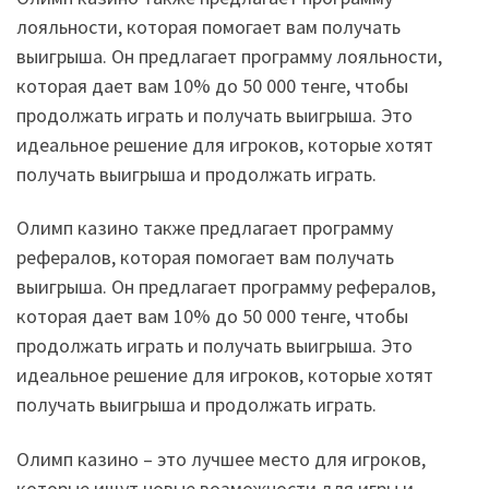
лояльности, которая помогает вам получать
выигрыша. Он предлагает программу лояльности,
которая дает вам 10% до 50 000 тенге, чтобы
продолжать играть и получать выигрыша. Это
идеальное решение для игроков, которые хотят
получать выигрыша и продолжать играть.
Олимп казино также предлагает программу
рефералов, которая помогает вам получать
выигрыша. Он предлагает программу рефералов,
которая дает вам 10% до 50 000 тенге, чтобы
продолжать играть и получать выигрыша. Это
идеальное решение для игроков, которые хотят
получать выигрыша и продолжать играть.
Олимп казино – это лучшее место для игроков,
которые ищут новые возможности для игры и