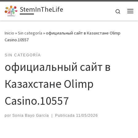
StemInTheLife
Saltar al contenido
Search
Me
Inicio
»
Sin categoría
»
официальный сайт в Казахстане Olimp
Casino.10557
SIN CATEGORÍA
официальный сайт в
Казахстане Olimp
Casino.10557
por
Sonia Bayo García
|
Publicada
11/05/2026