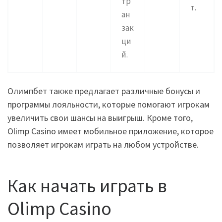
тр
т.
ан
зак
ци
й.
Олимпбет также предлагает различные бонусы и
программы лояльности, которые помогают игрокам
увеличить свои шансы на выигрыш. Кроме того,
Olimp Casino имеет мобильное приложение, которое
позволяет игрокам играть на любом устройстве.
Как начать играть в
Olimp Casino