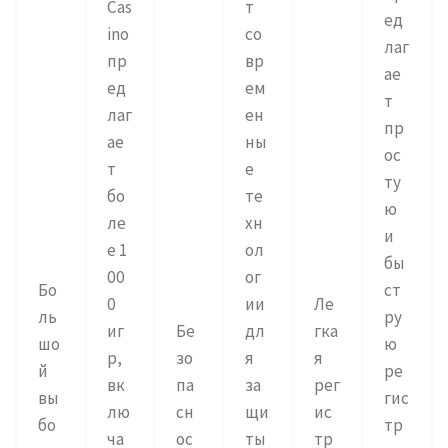
Cas
т
ед
ino
со
лаг
пр
вр
ае
ед
ем
т
лаг
ен
пр
ае
ны
ос
т
е
ту
бо
те
ю
ле
хн
и
е 1
ол
бы
00
ог
Бо
ст
0
ии
Ле
ль
ру
иг
Бе
дл
гка
шо
ю
р,
зо
я
я
й
ре
вк
па
за
рег
вы
гис
лю
сн
щи
ис
бо
тр
ча
ос
ты
тр