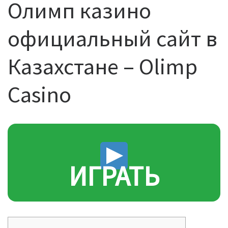
Олимп казино
официальный сайт в
Казахстане – Olimp
Casino
ИГРАТЬ