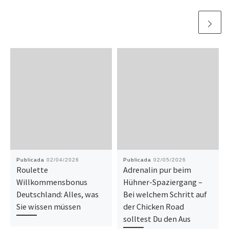
Publicada
02/04/2026
Publicada
02/05/2026
Roulette
Adrenalin pur beim
Willkommensbonus
Hühner-Spaziergang –
Deutschland: Alles, was
Bei welchem Schritt auf
Sie wissen müssen
der Chicken Road
solltest Du den Aus