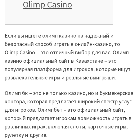
Olimp Casino
Если вы ищете
олимп казино кз
надежный и
безопасный способ играть в онлайн-казино, то
Olimp Casino – это отличный выбор для вас. Олимп
казино официальный сайт в Казахстане – это
популярная платформа для игроков, которые ищут
развлекательные игры и реальные выигрыши.
Олимп бк – это не только казино, но и букмекерская
контора, которая предлагает широкий спектр услуг
для игроков. Олимпбет – это официальный сайт,
который предлагает игрокам возможность играть в
различных играх, включая слоты, карточные игры,
рулетку и другие.