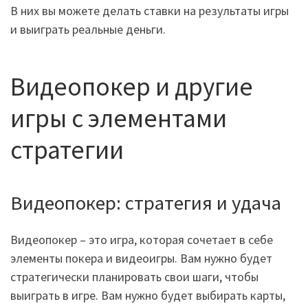
В них вы можете делать ставки на результаты игры
и выиграть реальные деньги.
Видеопокер и другие
игры с элементами
стратегии
Видеопокер: стратегия и удача
Видеопокер – это игра, которая сочетает в себе
элементы покера и видеоигры. Вам нужно будет
стратегически планировать свои шаги, чтобы
выиграть в игре. Вам нужно будет выбирать карты,