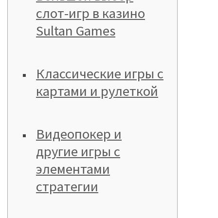
слот-игр в казино
Sultan Games
Классические игры с
картами и рулеткой
Видеопокер и
другие игры с
элементами
стратегии