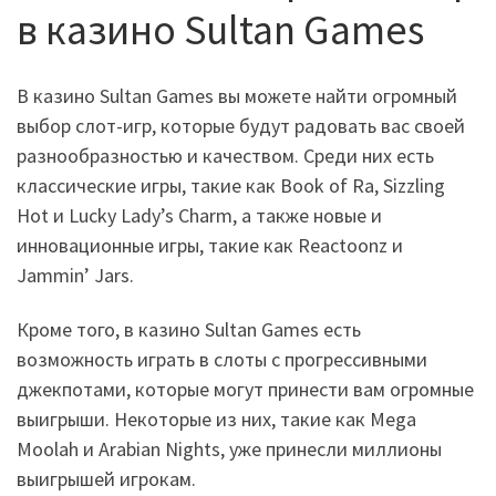
в казино Sultan Games
В казино Sultan Games вы можете найти огромный
выбор слот-игр, которые будут радовать вас своей
разнообразностью и качеством. Среди них есть
классические игры, такие как Book of Ra, Sizzling
Hot и Lucky Lady’s Charm, а также новые и
инновационные игры, такие как Reactoonz и
Jammin’ Jars.
Кроме того, в казино Sultan Games есть
возможность играть в слоты с прогрессивными
джекпотами, которые могут принести вам огромные
выигрыши. Некоторые из них, такие как Mega
Moolah и Arabian Nights, уже принесли миллионы
выигрышей игрокам.