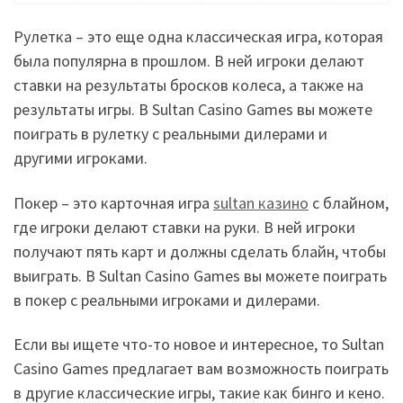
Рулетка – это еще одна классическая игра, которая
была популярна в прошлом. В ней игроки делают
ставки на результаты бросков колеса, а также на
результаты игры. В Sultan Casino Games вы можете
поиграть в рулетку с реальными дилерами и
другими игроками.
Покер – это карточная игра
sultan казино
с блайном,
где игроки делают ставки на руки. В ней игроки
получают пять карт и должны сделать блайн, чтобы
выиграть. В Sultan Casino Games вы можете поиграть
в покер с реальными игроками и дилерами.
Если вы ищете что-то новое и интересное, то Sultan
Casino Games предлагает вам возможность поиграть
в другие классические игры, такие как бинго и кено.