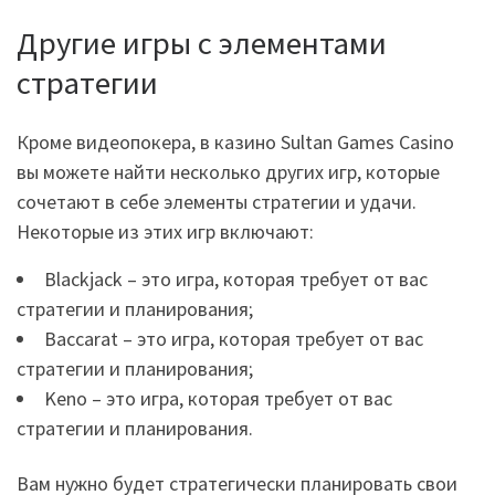
Другие игры с элементами
стратегии
Кроме видеопокера, в казино Sultan Games Casino
вы можете найти несколько других игр, которые
сочетают в себе элементы стратегии и удачи.
Некоторые из этих игр включают:
Blackjack – это игра, которая требует от вас
стратегии и планирования;
Baccarat – это игра, которая требует от вас
стратегии и планирования;
Keno – это игра, которая требует от вас
стратегии и планирования.
Вам нужно будет стратегически планировать свои