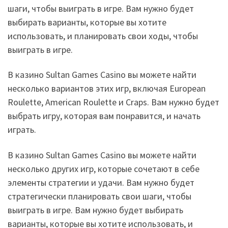
шаги, чтобы выиграть в игре. Вам нужно будет
выбирать варианты, которые вы хотите
использовать, и планировать свои ходы, чтобы
выиграть в игре.
В казино Sultan Games Casino вы можете найти
несколько вариантов этих игр, включая European
Roulette, American Roulette и Craps. Вам нужно будет
выбрать игру, которая вам понравится, и начать
играть.
В казино Sultan Games Casino вы можете найти
несколько других игр, которые сочетают в себе
элементы стратегии и удачи. Вам нужно будет
стратегически планировать свои шаги, чтобы
выиграть в игре. Вам нужно будет выбирать
варианты, которые вы хотите использовать, и