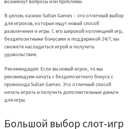
возникнут вопросы или проблемы.
В целом, казино Sultan Games – это отличный выбор
для игроков, которые ищут новый способ
развлечения и игры. С его широкой коллекцией игр,
бездепозитными бонусами и поддержкой 24/7, вы
сможете насладиться игрой и получить
удовольствие.
Рекомендация: Если вы новый игрок, то мы
рекомендуем начать с бездепозитного бонуса с
промокода Sultan Games. Это отличный способ
начать играть и получить дополнительные деньги
для игры.
Большой выбор слот-игр