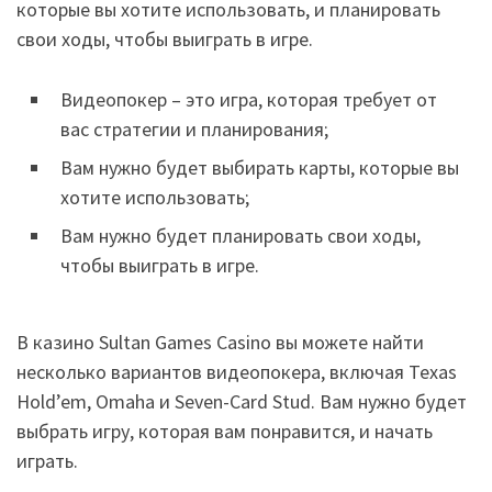
которые вы хотите использовать, и планировать
свои ходы, чтобы выиграть в игре.
Видеопокер – это игра, которая требует от
вас стратегии и планирования;
Вам нужно будет выбирать карты, которые вы
хотите использовать;
Вам нужно будет планировать свои ходы,
чтобы выиграть в игре.
В казино Sultan Games Casino вы можете найти
несколько вариантов видеопокера, включая Texas
Hold’em, Omaha и Seven-Card Stud. Вам нужно будет
выбрать игру, которая вам понравится, и начать
играть.