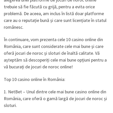
trebuie să fie făcută cu grijă, pentru a evita orice
problemă. De aceea, am inclus în listă doar platforme
care au o reputație bună și care sunt licențiate în statul
românesc.
În continuare, vom prezenta cele 10 casino online din
România, care sunt considerate cele mai bune și care
oferă jocuri de noroc și sloturi de înaltă calitate. Vă
așteptăm să descoperiți cele mai bune opțiuni pentru a
vă bucurați de jocuri de noroc online!
Top 10 casino online în România:
1. NetBet – Unul dintre cele mai bune casino online din
România, care oferă o gamă largă de jocuri de noroc și
sloturi.