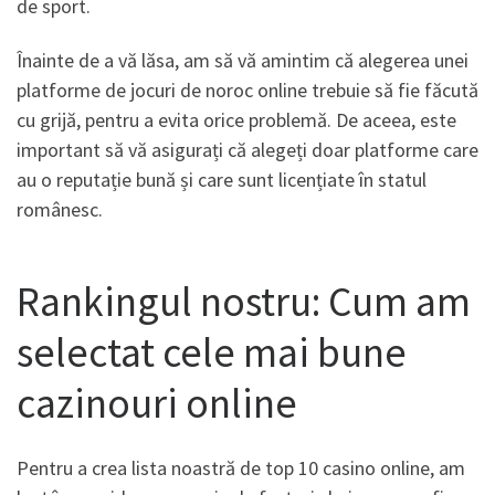
de sport.
Înainte de a vă lăsa, am să vă amintim că alegerea unei
platforme de jocuri de noroc online trebuie să fie făcută
cu grijă, pentru a evita orice problemă. De aceea, este
important să vă asigurați că alegeți doar platforme care
au o reputație bună și care sunt licențiate în statul
românesc.
Rankingul nostru: Cum am
selectat cele mai bune
cazinouri online
Pentru a crea lista noastră de top 10 casino online, am