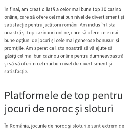
În final, am creat o listă a celor mai bune top 10 casino
online, care să ofere cel mai bun nivel de divertisment și
satisfacție pentru jucătorii români. Am inclus în lista
noastră și top cazinouri online, care să ofere cele mai
bune opțiuni de jocuri și cele mai generose bonusuri și
promțiile. Am sperat ca lista noastră să vă ajute să
găsiți cel mai bun cazinou online pentru dumneavoastră
și să vă oferim cel mai bun nivel de divertisment și
satisfacție.
Platformele de top pentru
jocuri de noroc și sloturi
În România, jocurile de noroc și sloturile sunt extrem de