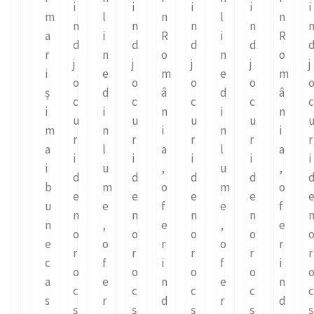
i
i
i
i
i
m
l
n
l
n
n
n
n
n
a
i
R
i
R
d
d
d
d
r
n
o
n
o
j
j
j
j
j
i
e
m
e
m
o
o
o
o
ș
d
â
d
â
c
c
c
c
i
i
n
i
n
u
u
u
u
m
n
i
n
i
r
r
r
r
r
a
l
a
l
a
i
i
i
i
i
i
u
,
u
,
d
d
d
d
b
m
o
m
o
e
e
e
e
u
e
f
e
f
n
n
n
n
n
,
e
,
e
o
o
o
o
e
o
r
o
r
r
r
r
r
r
c
f
i
f
i
o
o
o
o
a
e
n
e
n
c
c
c
c
s
r
d
r
d
ș
ș
ș
ș
ș