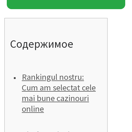
Содержимое
Rankingul nostru:
Cum am selectat cele
mai bune cazinouri
online