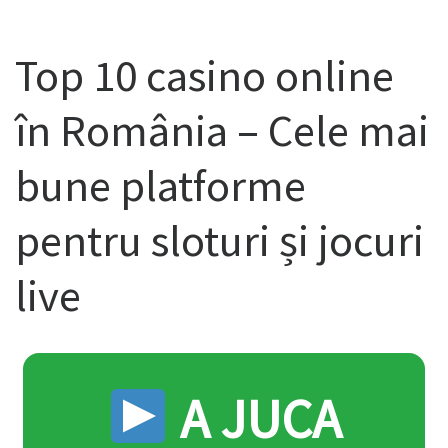
Top 10 casino online
în România – Cele mai
bune platforme
pentru sloturi și jocuri
live
A JUCA