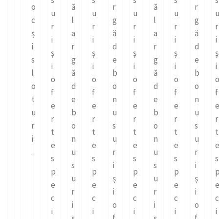
o
ă
r
ă
r
u
u
u
u
c
l
g
l
g
r
r
r
r
r
ș
a
ă
a
ă
i
i
i
i
i
i
r
d
r
d
ș
ș
ș
ș
ș
s
g
e
g
e
i
i
i
i
i
l
ă
b
ă
b
o
o
o
o
o
d
o
d
o
f
f
f
f
f
t
e
n
e
n
e
e
e
e
u
b
u
b
u
r
r
r
r
r
r
o
s
o
s
t
t
t
t
t
i
n
u
n
u
e
e
e
e
.
u
r
u
r
s
s
s
s
s
s
i
s
i
p
p
p
p
u
ș
u
ș
e
e
e
e
r
i
r
i
c
c
c
c
i
o
i
o
i
i
i
i
i
ș
f
ș
f