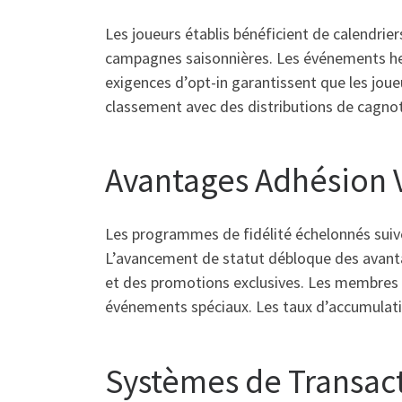
Les joueurs établis bénéficient de calendr
campagnes saisonnières. Les événements heb
exigences d’opt-in garantissent que les jou
classement avec des distributions de cagno
Avantages Adhésion 
Les programmes de fidélité échelonnés suiven
L’avancement de statut débloque des avanta
et des promotions exclusives. Les membres V
événements spéciaux. Les taux d’accumulati
Systèmes de Transact