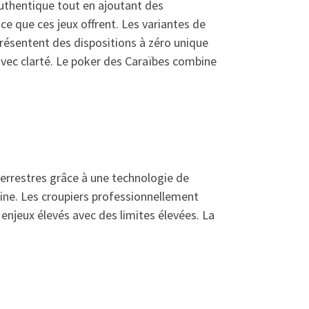
uthentique tout en ajoutant des
 que ces jeux offrent. Les variantes de
résentent des dispositions à zéro unique
avec clarté. Le poker des Caraïbes combine
terrestres grâce à une technologie de
line. Les croupiers professionnellement
 enjeux élevés avec des limites élevées. La