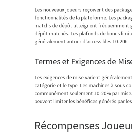
Les nouveaux joueurs reçoivent des packages 
fonctionnalités de la plateforme. Les pack
matchs de dépôt atteignent fréquemment gé
dépôt matchés. Les plafonds de bonus lim
généralement autour d’accessibles 10-20€.
Termes et Exigences de Mis
Les exigences de mise varient généralement 
catégorie et le type. Les machines à sous c
communément seulement 10-20% par mise. Les
peuvent limiter les bénéfices générés par le
Récompenses Joueur