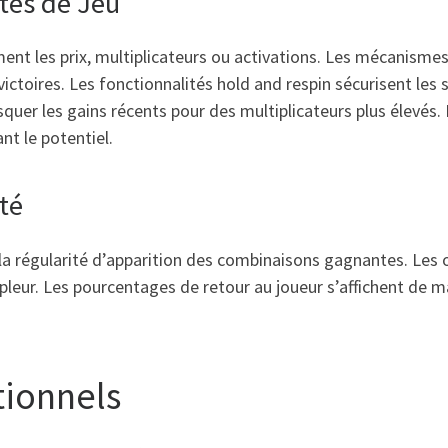
tés de Jeu
nt les prix, multiplicateurs ou activations. Les mécanismes
ictoires. Les fonctionnalités hold and respin sécurisent les
squer les gains récents pour des multiplicateurs plus élevés.
nt le potentiel.
té
a régularité d’apparition des combinaisons gagnantes. Les 
pleur. Les pourcentages de retour au joueur s’affichent de 
tionnels