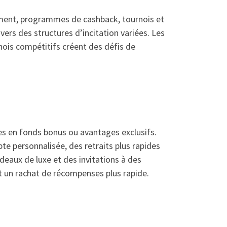
gement, programmes de cashback, tournois et
s des structures d’incitation variées. Les
nois compétitifs créent des défis de
les en fonds bonus ou avantages exclusifs.
 personnalisée, des retraits plus rapides
eaux de luxe et des invitations à des
 un rachat de récompenses plus rapide.