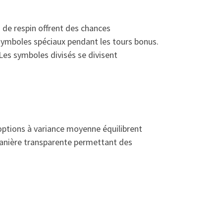
 de respin offrent des chances
 symboles spéciaux pendant les tours bonus.
 Les symboles divisés se divisent
options à variance moyenne équilibrent
manière transparente permettant des