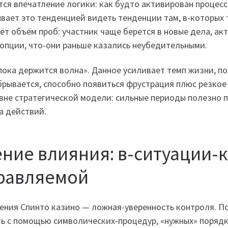
ся впечатление логики: как будто активирован процесс
вает это тенденцией видеть тенденции там, в-которых 
ёт объём проб: участник чаще берется в новые дела, акт
 опции, что-они раньше казались неубедительными.
 пока держится волна». Данное усиливает темп жизни, п
брывается, способно появиться фрустрация плюс резкое
не стратегической модели: сильные периоды полезно п
а действий.
ие влияния: в-ситуации-к
равляемой
ения Спинто казино — ложная-уверенность контроля. Пс
ь с помощью символических-процедур, «нужных» порядко