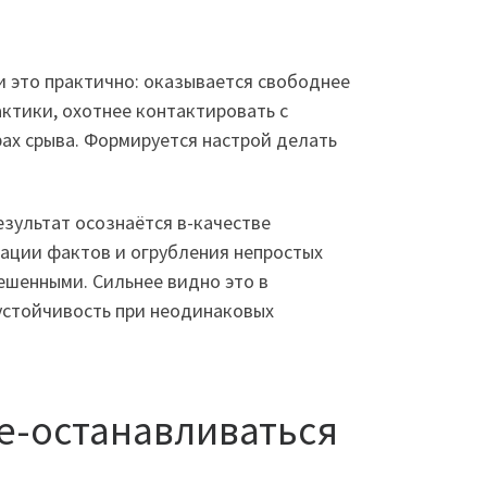
и это практично: оказывается свободнее
ктики, охотнее контактировать с
рах срыва. Формируется настрой делать
езультат осознаётся в-качестве
ации фактов и огрубления непростых
ешенными. Сильнее видно это в
устойчивость при неодинаковых
е-останавливаться