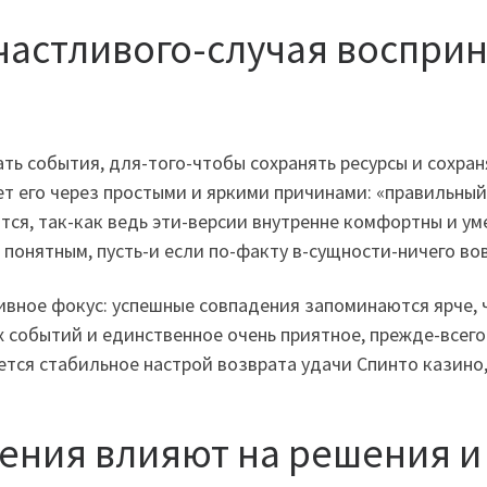
частливого-случая воспри
ть события, для-того-чтобы сохранять ресурсы и сохран
ет его через простыми и яркими причинами: «правильный
ются, так-как ведь эти-версии внутренне комфортны и у
 понятным, пусть-и если по-факту в-сущности-ничего во
вное фокус: успешные совпадения запоминаются ярче, ч
 событий и единственное очень приятное, прежде-всего
ется стабильное настрой возврата удачи Спинто казино
ения влияют на решения и