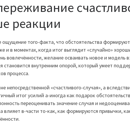
переживание счастлив
ше реакции
е ощущение того-факта, что обстоятельства формируют
кже и в моментах, когда итог выглядит «случайно» хоро
пень вовлечённости, желание осваивать новое и модель 
я становится внутренним опорой, который умеет подде
ов процесса.
не непосредственной «счастливого-случая», а вследств
гичный итог усилий а-иногда как подарок обстоятельств
клонность переоценивать значение случая и недооценива
 влияет в-части то-как, как формируются привычки, ка
ённости.