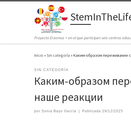
Saltar al contenido
StemInTheLif
Proyecto Erasmus + en el que participan seis centros educ
Inicio
»
Sin categoría
»
Каким-образом переживание с
SIN CATEGORÍA
Каким-образом пер
наше реакции
por
Sonia Bayo García
|
Publicada
29/12/2025