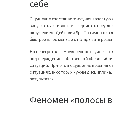
себе
Ощущение счастливого-случая зачастую у
запускать активности, выдвигать предло
окружением. Действия SpinTo casino ока
быстрее плюс меньше откладывать решен
Но перегретая самоуверенность умеет то
подтверждение собственной «безошибочн
ситуаций. При-этом ощущение везения ст
ситуациях, в-которых нужны дисциплина
результатах.
Феномен «полосы в