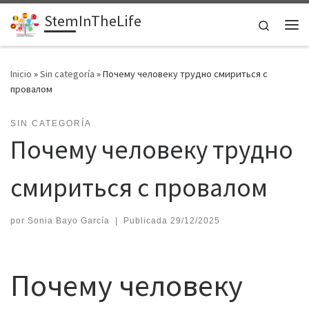
StemInTheLife
Saltar al contenido
Search
Me
Inicio
»
Sin categoría
»
Почему человеку трудно смириться с
провалом
SIN CATEGORÍA
Почему человеку трудно
смириться с провалом
por
Sonia Bayo García
|
Publicada
29/12/2025
Почему человеку