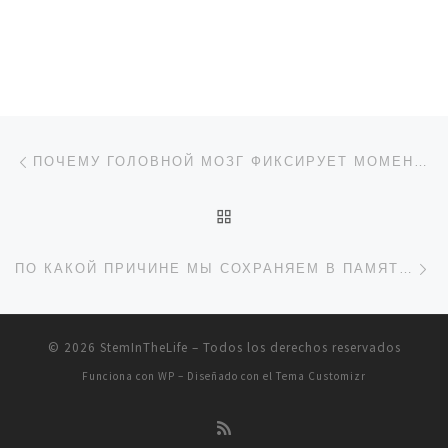
Navegación de entradas
Entrada anterior
ПОЧЕМУ ГОЛОВНОЙ МОЗГ ФИКСИРУЕТ МОМЕНТЫ ТРИУМФА
VOLVER A LA LISTA DE 
En
ПО КАКОЙ ПРИЧИНЕ МЫ СОХРАНЯЕМ В ПАМЯТИ НЕОБЫЧНЫЕ СЛУЧАИ
© 2026
StemInTheLife
– Todos los derechos reservados
Funciona con
WP
– Diseñado con el
Tema Customizr