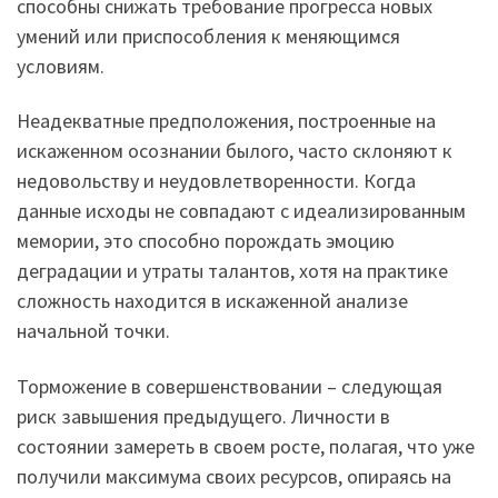
способны снижать требование прогресса новых
умений или приспособления к меняющимся
условиям.
Неадекватные предположения, построенные на
искаженном осознании былого, часто склоняют к
недовольству и неудовлетворенности. Когда
данные исходы не совпадают с идеализированным
мемории, это способно порождать эмоцию
деградации и утраты талантов, хотя на практике
сложность находится в искаженной анализе
начальной точки.
Торможение в совершенствовании – следующая
риск завышения предыдущего. Личности в
состоянии замереть в своем росте, полагая, что уже
получили максимума своих ресурсов, опираясь на