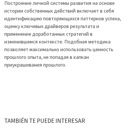
Построение личной системы развития на основе
истории собственных действий включает в себя
идентификацию повторяющихся паттернов успеха,
оценку ключевых драйверов результата и
применение доработанных стратегий в
изменившемся контексте. Подобная методика
позволяет максимально использовать ценность
прошлого опыта, не попадая в капкан
приукрашивания прошлого.
TAMBIÉN TE PUEDE INTERESAR