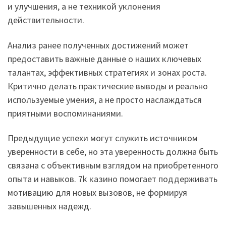
и улучшения, а не техникой уклонения
действительности.
Анализ ранее полученных достижений может
предоставить важные данные о наших ключевых
талантах, эффективных стратегиях и зонах роста.
Критично делать практические выводы и реально
используемые умения, а не просто наслаждаться
приятными воспоминаниями.
Предыдущие успехи могут служить источником
уверенности в себе, но эта уверенность должна быть
связана с объективным взглядом на приобретенного
опыта и навыков. 7k казино помогает поддерживать
мотивацию для новых вызовов, не формируя
завышенных надежд.