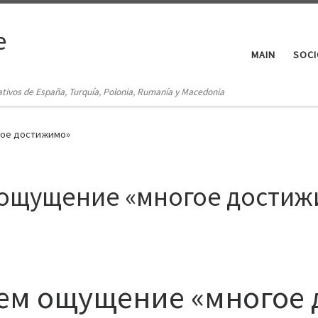
e
MAIN
SOCI
ativos de España, Turquía, Polonia, Rumanía y Macedonia
гое достижимо»
ощущение «многое достиж
ем ощущение «многое