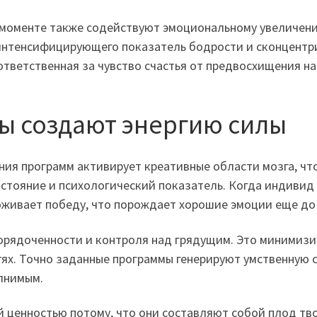
моменте также содействуют эмоциональному увеличению
интенсифицирующего показатель бодрости и сконцентр
тветственная за чувство счастья от предвосхищения на
ны создают энергию силы
ния программ активирует креативные области мозга, чт
тояние и психологический показатель. Когда индивид 
роживает победу, что порождает хорошие эмоции еще д
орядоченности и контроля над грядущим. Это минимизи
тях. Точно заданные программы генерируют умственную с
лнимым.
й ценностью потому, что они составляют собой плод тв