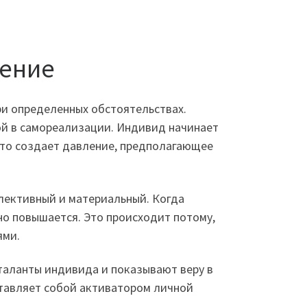
дение
ри определенных обстоятельствах.
ой в самореализации. Индивид начинает
то создает давление, предполагающее
лективный и материальный. Когда
но повышается. Это происходит потому,
ями.
таланты индивида и показывают веру в
ставляет собой активатором личной