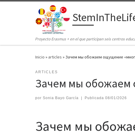
Saltar al contenido
StemInTheLif
Proyecto Erasmus + en el que participan seis centros educ
Inicio
»
articles
»
Зачем мы обожаем ощущение «мно
ARTICLES
Зачем мы обожаем 
por
Sonia Bayo García
|
Publicada
08/01/2026
Зачем мы обожа