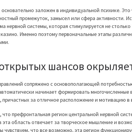
основательно заложен в индивидуальной психике. Это 
ностный промежуток, замысел или сфера активности. И
а нервной системы, которая стимулируется не столько
казино. Именно поэтому первоначальные этапы различн
ыми.
 открытых шансов окрыляе
правлений сопряжено с основополагающей потребностью
 автоматически начинает формировать многочисленные в
, причастных за отличное расположение и мотивацию в 
 что префронтальная регион центральной нервной сист
з эта область отвечает за творческое мышление и воз
 чувствуем, что все возможно, эта регион функционир