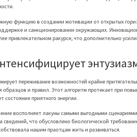
ности.
жную функцию в создании мотивации от открытых гориз
поддержке и санкционировании окружающих. Инновацио
лее привлекательном ракурсе, что дополнительно усили
интенсифицирует энтузиаз
ормирует переживание возможностей крайне притягатель
я образцов и правил. Этот алгоритм протекает при пов
т состояние приятного энергии.
вление восполняет лакуны самыми выгодными сценариями
а сведений, что обусловлено биологической требование
собствовала нашим праотцам жить и развиваться.