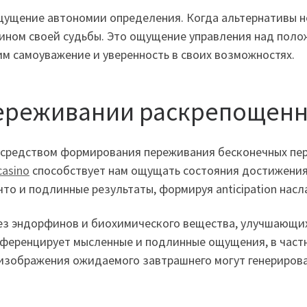
ущение автономии определения. Когда альтернативы не
ином своей судьбы. Это ощущение управления над поло
м самоуважение и уверенность в своих возможностях.
ереживании раскрепощенн
редством формирования переживания бесконечных перс
casino
способствует нам ощущать состояния достижения
что и подлинные результаты, формируя anticipation нас
ез эндорфинов и биохимического вещества, улучшающи
фференцирует мысленные и подлинные ощущения, в част
зображения ожидаемого завтрашнего могут генерирова