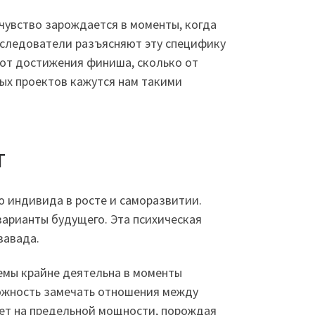
чувство зарождается в моменты, когда
сследователи разъясняют эту специфику
 от достижения финиша, сколько от
ых проектов кажутся нам такими
т
 индивида в росте и саморазвитии.
арианты будущего. Эта психическая
вавада.
емы крайне деятельна в моменты
можность замечать отношения между
ует на предельной мощности, порождая