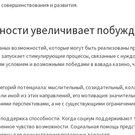
 совершенствования и развития.
жности увеличивает побуж
вных возможностей, которые могут быть реализованы п
запускает стимулирующие процессы, связанные с нужд
 условием и возможными победами в вавада казино, ч
горий потенциала: мыслительный, созидательный, кол
или иной из этих направлений, его мотивация значитель
ними перспективами, а не с существующими ограничени
 поддержка способности. Когда социум поддерживают 
твенное чувство возможности. Социальная помощь пред
овку для осуществления потаенных талантов.