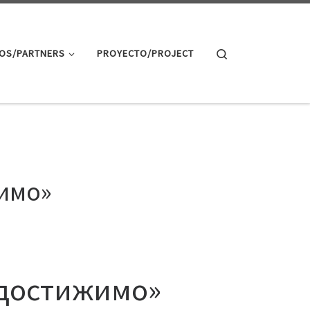
Search
OS/PARTNERS
PROYECTO/PROJECT
имо»
 достижимо»