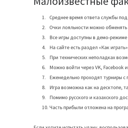
Малоизвестные фак
Среднее время ответа службы под
Очки лояльности можно обменять н
Все игры доступны в демо‑режиме 
На сайте есть раздел «Как играть
При технических неполадках возмо
Можно войти через VK, Facebook и
Еженедельно проходят турниры с 
Игра возможна как на десктопе, т
Помимо русского и казахского дос
Часть прибыли отложена на прогр
Если хотите испытать удачу, воспользова