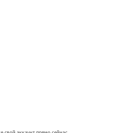
е свой аккаунт прямо сейчас.