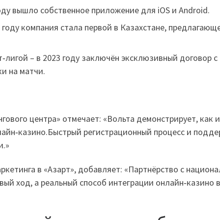
ду вышло собственное приложение для iOS и Android.
 году компания стала первой в Казахстане, предлагающ
‑лигой – в 2023 году заключён эксклюзивный договор с
и на матчи.
нгового центра» отмечает: «Вольта демонстрирует, как
нлайн‑казино.Быстрый регистрационный процесс и подд
и.»
ркетинга в «Азарт», добавляет: «Партнёрство с национ
вый ход, а реальный способ интеграции онлайн‑казино в