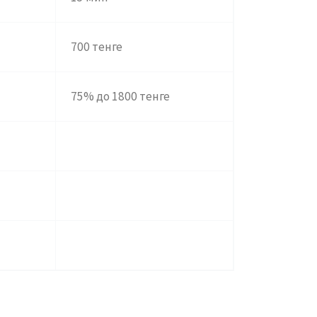
700 тенге
75% до 1800 тенге