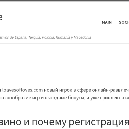
e
MAIN
SOCI
ativos de España, Turquía, Polonia, Rumanía y Macedonia
я
loavesofloves.com
новый игрок в сфере онлайн‑развле
азнообразие игр и выгодные бонусы, и уже привлекла в
азино и почему регистраци