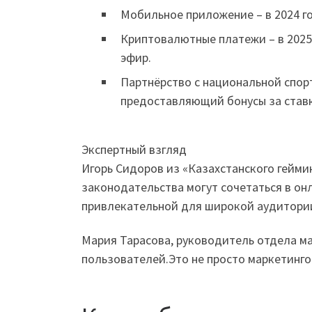
Мобильное приложение – в 2024 го
Криптовалютные платежи – в 2025
эфир.
Партнёрство с национальной спорт
предоставляющий бонусы за ставк
Экспертный взгляд
Игорь Сидоров из «Казахстанского гейми
законодательства могут сочетаться в о
привлекательной для широкой аудитори
Мария Тарасова, руководитель отдела ма
пользователей.Это не просто маркетинго