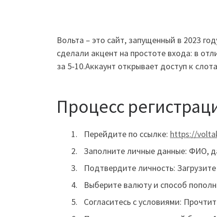
Вольта – это сайт, запущенный в 2023 г
сделали акцент на простоте входа: в отл
за 5‑10.Аккаунт открывает доступ к слот
Процесс регистраци
Перейдите по ссылке:
https://volta
Заполните личные данные: ФИО, д
Подтвердите личность: Загрузите 
Выберите валюту и способ пополне
Согласитесь с условиями: Прочти