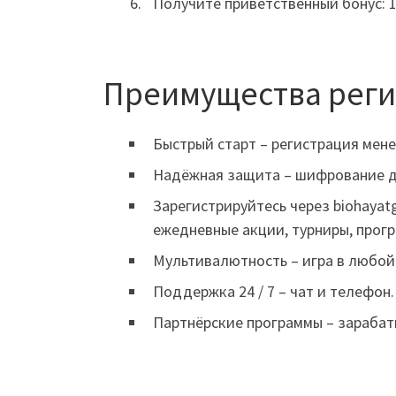
Получите приветственный бонус: 1
Преимущества реги
Быстрый старт – регистрация мене
Надёжная защита – шифрование д
Зарегистрируйтесь через biohayatg
ежедневные акции, турниры, прог
Мультивалютность – игра в любой
Поддержка 24 / 7 – чат и телефон.
Партнёрские программы – зарабат