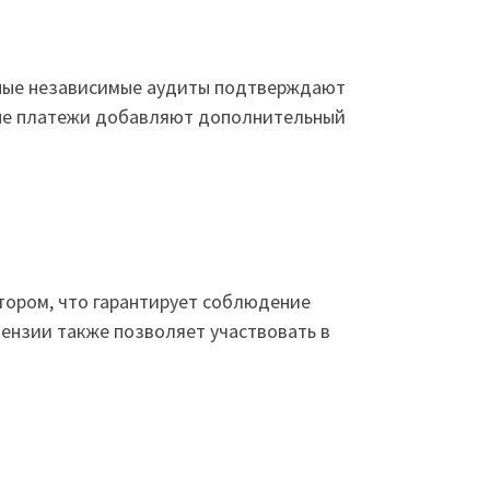
рные независимые аудиты подтверждают
ые платежи добавляют дополнительный
тором, что гарантирует соблюдение
ензии также позволяет участвовать в