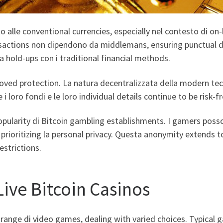
to alle conventional currencies, especially nel contesto di on
transactions non dipendono da middlemans, ensuring punctual
a hold-ups con i traditional financial methods.
proved protection. La natura decentralizzata della modern te
 loro fondi e le loro individual details continue to be risk-f
pularity di Bitcoin gambling establishments. I gamers posso
prioritizing la personal privacy. Questa anonymity extends to
estrictions.
Live Bitcoin Casinos
nt range di video games, dealing with varied choices. Typica