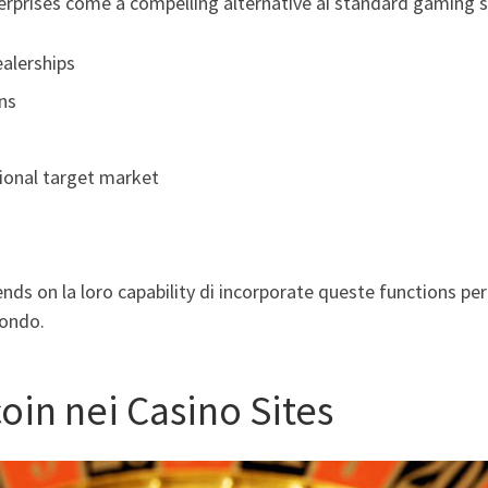
erprises come a compelling alternative ai standard gaming 
ealerships
ns
tional target market
pends on la loro capability di incorporate queste functions pe
mondo.
coin nei Casino Sites