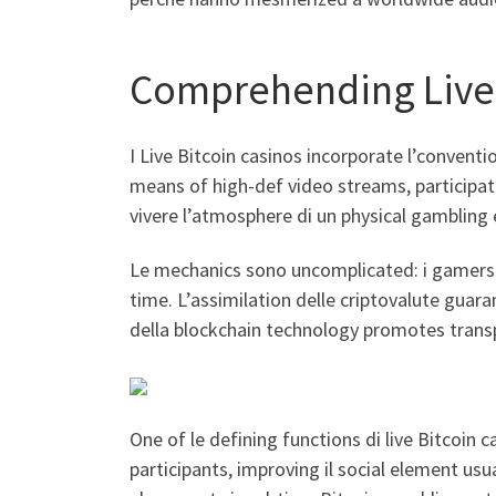
Comprehending Live 
I Live Bitcoin casinos incorporate l’conventi
means of high-def video streams, participati
vivere l’atmosphere di un physical gambling e
Le mechanics sono uncomplicated: i gamers fa
time. L’assimilation delle criptovalute guaran
della blockchain technology promotes trans
One of le defining functions di live Bitcoin c
participants, improving il social element usu