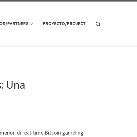
Search
OS/PARTNERS
PROYECTO/PROJECT
s: Una
nomenon di real-time Bitcoin gambling