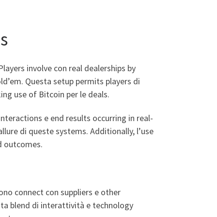
s
Players involve con real dealerships by
old’em. Questa setup permits players di
ng use of Bitcoin per le deals.
teractions e end results occurring in real-
allure di queste systems. Additionally, l’use
ed outcomes.
ossono connect con suppliers e other
ta blend di interattività e technology