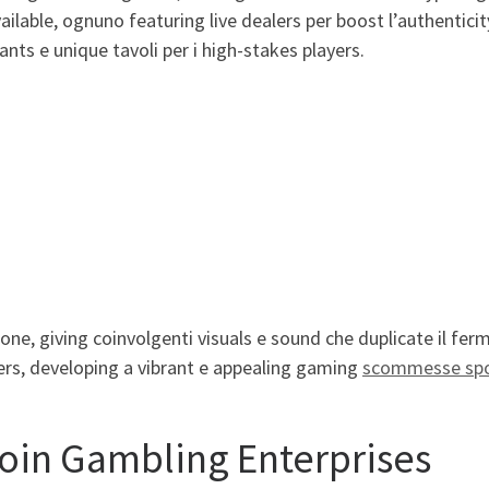
vailable, ognuno featuring live dealers per boost l’authentic
ts e unique tavoli per i high-stakes players.
e, giving coinvolgenti visuals e sound che duplicate il ferme
ers, developing a vibrant e appealing gaming
scommesse spor
tcoin Gambling Enterprises