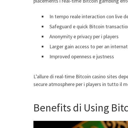
placements i real-time Bitcoin gambling ent
In tempo reale interaction con live d
Safeguard e quick Bitcoin transactio
Anonymity e privacy per i players
Larger gain access to per an interna
Improved openness e justness
L’allure di real-time Bitcoin casino sites de
secure atmosphere per i players in tutto il 
Benefits di Using Bit