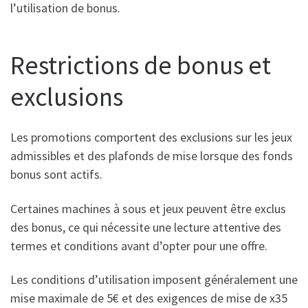
l’utilisation de bonus.
Restrictions de bonus et
exclusions
Les promotions comportent des exclusions sur les jeux
admissibles et des plafonds de mise lorsque des fonds
bonus sont actifs.
Certaines machines à sous et jeux peuvent être exclus
des bonus, ce qui nécessite une lecture attentive des
termes et conditions avant d’opter pour une offre.
Les conditions d’utilisation imposent généralement une
mise maximale de 5€ et des exigences de mise de x35