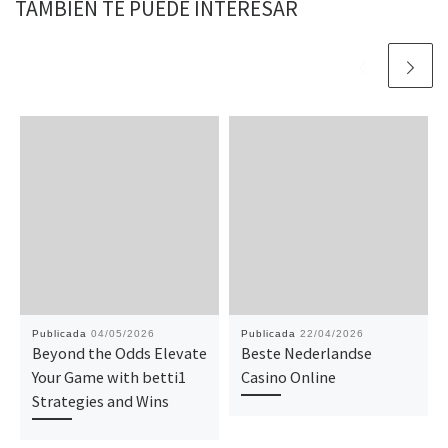
TAMBIÉN TE PUEDE INTERESAR
Publicada
04/05/2026
Publicada
22/04/2026
Beyond the Odds Elevate
Beste Nederlandse
Your Game with betti1
Casino Online
Strategies and Wins