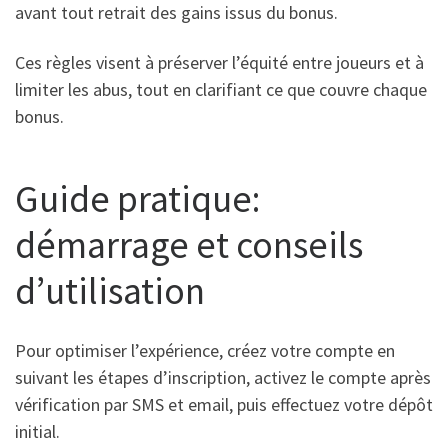
avant tout retrait des gains issus du bonus.
Ces règles visent à préserver l’équité entre joueurs et à
limiter les abus, tout en clarifiant ce que couvre chaque
bonus.
Guide pratique:
démarrage et conseils
d’utilisation
Pour optimiser l’expérience, créez votre compte en
suivant les étapes d’inscription, activez le compte après
vérification par SMS et email, puis effectuez votre dépôt
initial.