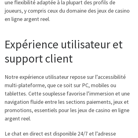
une flexibilité adaptée à la plupart des profils de
joueurs, y compris ceux du domaine des jeux de casino
en ligne argent reel.
Expérience utilisateur et
support client
Notre expérience utilisateur repose sur l’accessibilité
multi-plateforme, que ce soit sur PC, mobiles ou
tablettes. Cette souplesse favorise l’immersion et une
navigation fluide entre les sections paiements, jeux et
promotions, essentiels pour les jeux de casino en ligne
argent reel.
Le chat en direct est disponible 24/7 et l’adresse