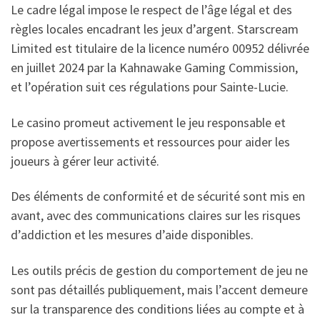
Le cadre légal impose le respect de l’âge légal et des
règles locales encadrant les jeux d’argent. Starscream
Limited est titulaire de la licence numéro 00952 délivrée
en juillet 2024 par la Kahnawake Gaming Commission,
et l’opération suit ces régulations pour Sainte-Lucie.
Le casino promeut activement le jeu responsable et
propose avertissements et ressources pour aider les
joueurs à gérer leur activité.
Des éléments de conformité et de sécurité sont mis en
avant, avec des communications claires sur les risques
d’addiction et les mesures d’aide disponibles.
Les outils précis de gestion du comportement de jeu ne
sont pas détaillés publiquement, mais l’accent demeure
sur la transparence des conditions liées au compte et à