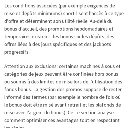
Les conditions associées (par exemple exigences de
mise et dépôts minimums) short-lisent l’accès à ce type
d’offre et déterminent son utilité réelle. Au-delà du
bonus d’accueil, des promotions hebdomadaires et
temporaires existent: des bonus sur les dépôts, des
offres liées à des jours spécifiques et des jackpots
progressifs.
Attention aux exclusions: certaines machines à sous et
catégories de jeux peuvent être confinées hors bonus
ou soumis à des limites de mise lors de l’utilisation des
fonds bonus. La gestion des promos suppose de rester
informé des termes (par exemple le nombre de fois où
le bonus doit être misé avant retrait et les plafonds de
mise avec l’argent du bonus). Cette section analyse
comment optimiser ces avantages tout en respectant
les règles.