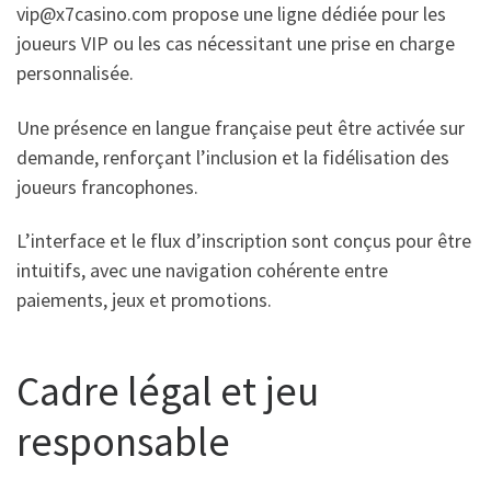
vip@x7casino.com propose une ligne dédiée pour les
joueurs VIP ou les cas nécessitant une prise en charge
personnalisée.
Une présence en langue française peut être activée sur
demande, renforçant l’inclusion et la fidélisation des
joueurs francophones.
L’interface et le flux d’inscription sont conçus pour être
intuitifs, avec une navigation cohérente entre
paiements, jeux et promotions.
Cadre légal et jeu
responsable