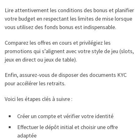
Lire attentivement les conditions des bonus et planifier
votre budget en respectant les limites de mise lorsque
vous utilisez des fonds bonus est indispensable.
Comparez les offres en cours et privilégiez les
promotions qui s’alignent avec votre style de jeu (slots,
jeux en direct ou jeux de table).
Enfin, assurez-vous de disposer des documents KYC
pour accélérer les retraits.
Voici les étapes clés à suivre :
Créer un compte et vérifier votre identité
Effectuer le dépôt initial et choisir une offre
adaptée