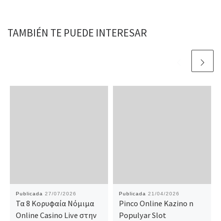
TAMBIÉN TE PUEDE INTERESAR
Publicada
27/07/2026
Publicada
21/04/2026
Τα 8 Κορυφαία Nόμιμα
Pinco Online Kazino n
Online Casino Live στην
Populyar Slot