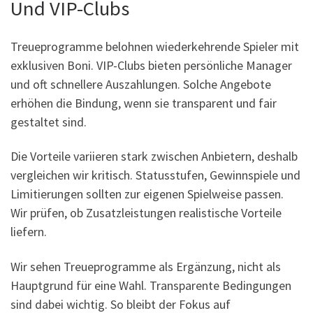
Und VIP-Clubs
Treueprogramme belohnen wiederkehrende Spieler mit
exklusiven Boni. VIP-Clubs bieten persönliche Manager
und oft schnellere Auszahlungen. Solche Angebote
erhöhen die Bindung, wenn sie transparent und fair
gestaltet sind.
Die Vorteile variieren stark zwischen Anbietern, deshalb
vergleichen wir kritisch. Statusstufen, Gewinnspiele und
Limitierungen sollten zur eigenen Spielweise passen.
Wir prüfen, ob Zusatzleistungen realistische Vorteile
liefern.
Wir sehen Treueprogramme als Ergänzung, nicht als
Hauptgrund für eine Wahl. Transparente Bedingungen
sind dabei wichtig. So bleibt der Fokus auf