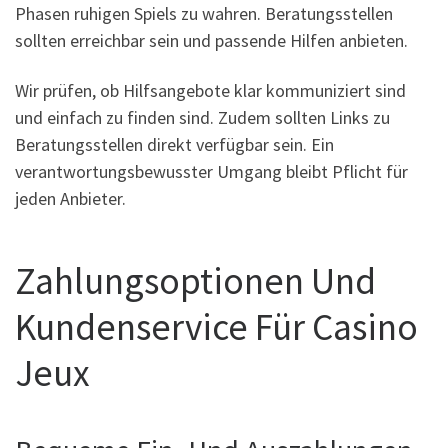
Phasen ruhigen Spiels zu wahren. Beratungsstellen
sollten erreichbar sein und passende Hilfen anbieten.
Wir prüfen, ob Hilfsangebote klar kommuniziert sind
und einfach zu finden sind. Zudem sollten Links zu
Beratungsstellen direkt verfügbar sein. Ein
verantwortungsbewusster Umgang bleibt Pflicht für
jeden Anbieter.
Zahlungsoptionen Und
Kundenservice Für Casino
Jeux