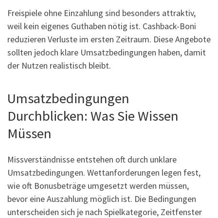
Freispiele ohne Einzahlung sind besonders attraktiv,
weil kein eigenes Guthaben nötig ist. Cashback-Boni
reduzieren Verluste im ersten Zeitraum. Diese Angebote
sollten jedoch klare Umsatzbedingungen haben, damit
der Nutzen realistisch bleibt.
Umsatzbedingungen
Durchblicken: Was Sie Wissen
Müssen
Missverständnisse entstehen oft durch unklare
Umsatzbedingungen. Wettanforderungen legen fest,
wie oft Bonusbeträge umgesetzt werden müssen,
bevor eine Auszahlung möglich ist. Die Bedingungen
unterscheiden sich je nach Spielkategorie, Zeitfenster