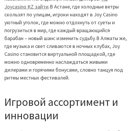
Joycasino KZ зайти
.В Астане, где холодные ветры
скользят по улицам, игроки находят в Joy Casino
уютный уголок, где можно отдохнуть от суеты и
погрузиться в мир, где каждый вращающийся
барабан – новый шанс изменить судьбу.В Алматы же,
где музыка и свет сливаются в ночных клубах, Joy
Casino становится виртуальной площадкой, где
можно одновременно наслаждаться живыми
дилерами и горячими бонусами, словно танцуя под
ритмы местных фестивалей.
Игровой ассортимент и
инновации