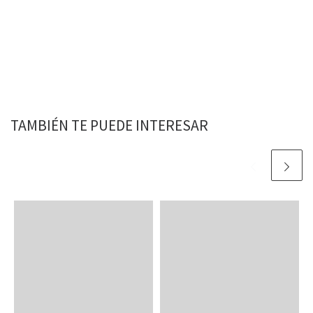
TAMBIÉN TE PUEDE INTERESAR