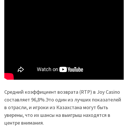
Средний коэффициент возврата (RTP) в Joy Casino
составляет 96,8%.Это один из лучших показателей
в отрасли, и игроки из Казахстана могут быть
уверены, что их шансы на выигрыш находятся в
центре внимания.