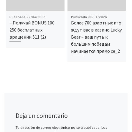
Publicada
22/04/2026
Publicada
30/04/2026
– Получай BONUS 100
Более 700 азартных игр
250 бесплатных
ждут вас в казино Lucky
вращений.511 (2)
Bear – ваш путь к
большим победам
начинается прямо се_2
Deja un comentario
Tu dirección de correo electrónico no será publicada.
Los