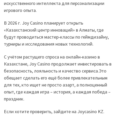
искусственного интеллекта для персонализации
игрового опыта.
В 2026 г. Joy Casino планирует открыть
«Казахстанский центр инноваций» в Алматы, где
будут проводиться мастер‑классы по геймдизайну,
турниры и исследования новых технологий.
С учётом растущего спроса на онлайн‑казино в
Казахстане, Joy Casino продолжает инвестировать в
безопасность, лояльность и качество сервиса.Это
обещает сделать его ещё более привлекательным
для тех, кто ищет не просто азарт, а полноценный
опыт, где каждая игра – история, а каждая победа –
праздник.
Если хотите проверить, зайдите на Joycasino KZ.