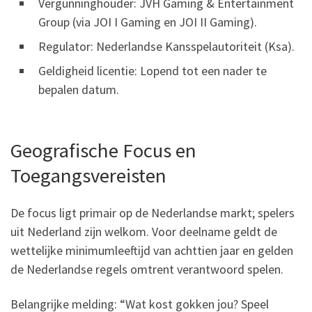
Vergunninghouder: JVH Gaming & Entertainment
Group (via JOI I Gaming en JOI II Gaming).
Regulator: Nederlandse Kansspelautoriteit (Ksa).
Geldigheid licentie: Lopend tot een nader te
bepalen datum.
Geografische Focus en
Toegangsvereisten
De focus ligt primair op de Nederlandse markt; spelers
uit Nederland zijn welkom. Voor deelname geldt de
wettelijke minimumleeftijd van achttien jaar en gelden
de Nederlandse regels omtrent verantwoord spelen.
Belangrijke melding: “Wat kost gokken jou? Speel