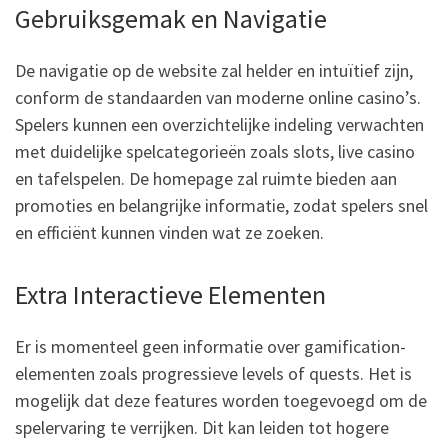
Gebruiksgemak en Navigatie
De navigatie op de website zal helder en intuïtief zijn,
conform de standaarden van moderne online casino’s.
Spelers kunnen een overzichtelijke indeling verwachten
met duidelijke spelcategorieën zoals slots, live casino
en tafelspelen. De homepage zal ruimte bieden aan
promoties en belangrijke informatie, zodat spelers snel
en efficiënt kunnen vinden wat ze zoeken.
Extra Interactieve Elementen
Er is momenteel geen informatie over gamification-
elementen zoals progressieve levels of quests. Het is
mogelijk dat deze features worden toegevoegd om de
spelervaring te verrijken. Dit kan leiden tot hogere