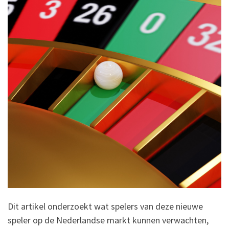
Dit artikel onderzoekt wat spelers van deze nieuwe
speler op de Nederlandse markt kunnen verwachten,