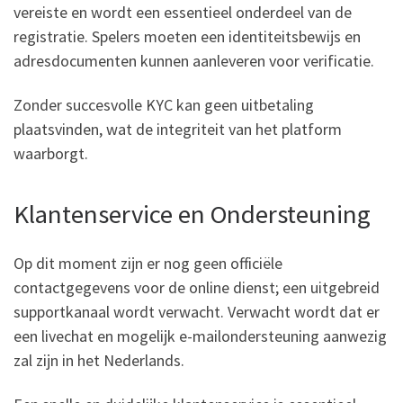
vereiste en wordt een essentieel onderdeel van de
registratie. Spelers moeten een identiteitsbewijs en
adresdocumenten kunnen aanleveren voor verificatie.
Zonder succesvolle KYC kan geen uitbetaling
plaatsvinden, wat de integriteit van het platform
waarborgt.
Klantenservice en Ondersteuning
Op dit moment zijn er nog geen officiële
contactgegevens voor de online dienst; een uitgebreid
supportkanaal wordt verwacht. Verwacht wordt dat er
een livechat en mogelijk e-mailondersteuning aanwezig
zal zijn in het Nederlands.