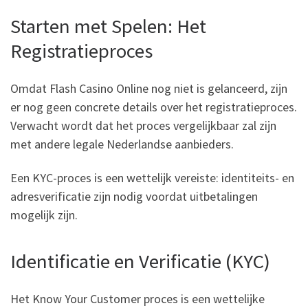
Starten met Spelen: Het
Registratieproces
Omdat Flash Casino Online nog niet is gelanceerd, zijn
er nog geen concrete details over het registratieproces.
Verwacht wordt dat het proces vergelijkbaar zal zijn
met andere legale Nederlandse aanbieders.
Een KYC-proces is een wettelijk vereiste: identiteits- en
adresverificatie zijn nodig voordat uitbetalingen
mogelijk zijn.
Identificatie en Verificatie (KYC)
Het Know Your Customer proces is een wettelijke