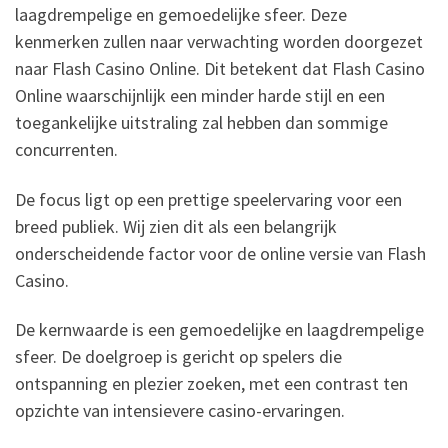
laagdrempelige en gemoedelijke sfeer. Deze
kenmerken zullen naar verwachting worden doorgezet
naar Flash Casino Online. Dit betekent dat Flash Casino
Online waarschijnlijk een minder harde stijl en een
toegankelijke uitstraling zal hebben dan sommige
concurrenten.
De focus ligt op een prettige speelervaring voor een
breed publiek. Wij zien dit als een belangrijk
onderscheidende factor voor de online versie van Flash
Casino.
De kernwaarde is een gemoedelijke en laagdrempelige
sfeer. De doelgroep is gericht op spelers die
ontspanning en plezier zoeken, met een contrast ten
opzichte van intensievere casino-ervaringen.