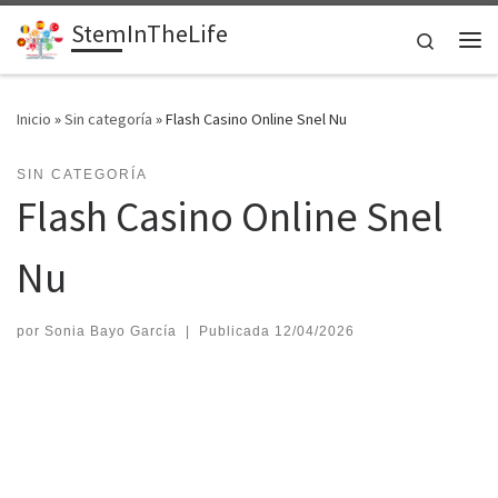
StemInTheLife
Saltar al contenido
Search
Me
Inicio
»
Sin categoría
»
Flash Casino Online Snel Nu
SIN CATEGORÍA
Flash Casino Online Snel
Nu
por
Sonia Bayo García
|
Publicada
12/04/2026