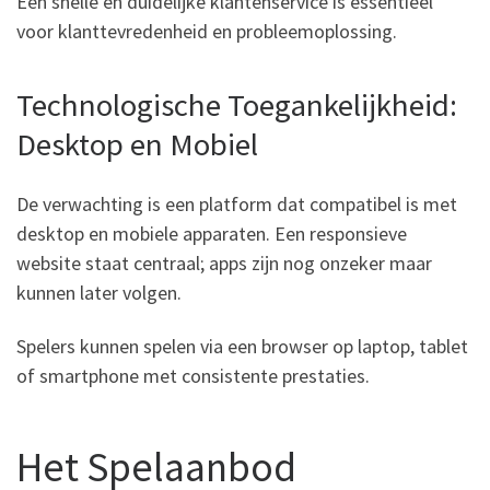
Een snelle en duidelijke klantenservice is essentieel
voor klanttevredenheid en probleemoplossing.
Technologische Toegankelijkheid:
Desktop en Mobiel
De verwachting is een platform dat compatibel is met
desktop en mobiele apparaten. Een responsieve
website staat centraal; apps zijn nog onzeker maar
kunnen later volgen.
Spelers kunnen spelen via een browser op laptop, tablet
of smartphone met consistente prestaties.
Het Spelaanbod