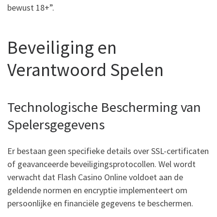
bewust 18+”.
Beveiliging en
Verantwoord Spelen
Technologische Bescherming van
Spelersgegevens
Er bestaan geen specifieke details over SSL-certificaten
of geavanceerde beveiligingsprotocollen. Wel wordt
verwacht dat Flash Casino Online voldoet aan de
geldende normen en encryptie implementeert om
persoonlijke en financiële gegevens te beschermen.