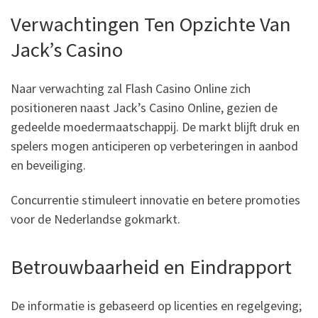
Verwachtingen Ten Opzichte Van
Jack’s Casino
Naar verwachting zal Flash Casino Online zich
positioneren naast Jack’s Casino Online, gezien de
gedeelde moedermaatschappij. De markt blijft druk en
spelers mogen anticiperen op verbeteringen in aanbod
en beveiliging.
Concurrentie stimuleert innovatie en betere promoties
voor de Nederlandse gokmarkt.
Betrouwbaarheid en Eindrapport
De informatie is gebaseerd op licenties en regelgeving;