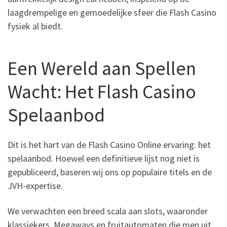
laagdrempelige en gemoedelijke sfeer die Flash Casino
fysiek al biedt.
Een Wereld aan Spellen
Wacht: Het Flash Casino
Spelaanbod
Dit is het hart van de Flash Casino Online ervaring: het
spelaanbod. Hoewel een definitieve lijst nog niet is
gepubliceerd, baseren wij ons op populaire titels en de
JVH-expertise.
We verwachten een breed scala aan slots, waaronder
klassiekers, Megaways en fruitautomaten die men uit