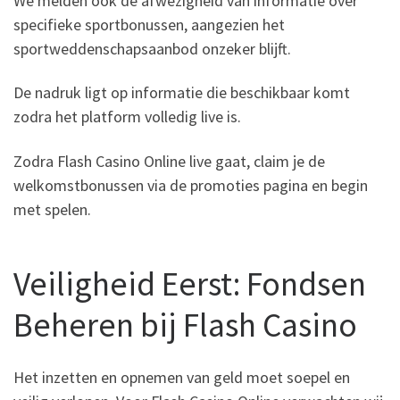
We melden ook de afwezigheid van informatie over
specifieke sportbonussen, aangezien het
sportweddenschapsaanbod onzeker blijft.
De nadruk ligt op informatie die beschikbaar komt
zodra het platform volledig live is.
Zodra Flash Casino Online live gaat, claim je de
welkomstbonussen via de promoties pagina en begin
met spelen.
Veiligheid Eerst: Fondsen
Beheren bij Flash Casino
Het inzetten en opnemen van geld moet soepel en