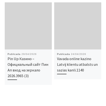
Publicada
29/04/2026
Publicada
24/04/2026
Pin Up Казино –
Vavada online kazino
Официальный сайт Пин
Latvij klientu atbalsts un
Ап вход на зеркало
sazias kanli.1140
2026.3965 (3)