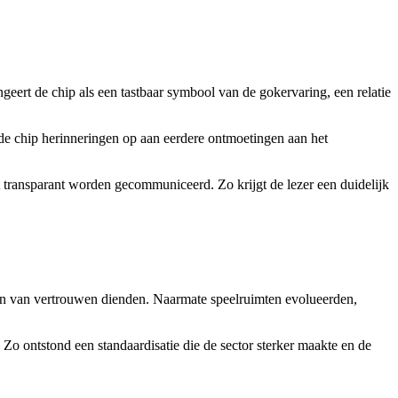
ngeert de chip als een tastbaar symbool van de gokervaring, een relatie
 de chip herinneringen op aan eerdere ontmoetingen aan het
ht transparant worden gecommuniceerd. Zo krijgt de lezer een duidelijk
ken van vertrouwen dienden. Naarmate speelruimten evolueerden,
o ontstond een standaardisatie die de sector sterker maakte en de