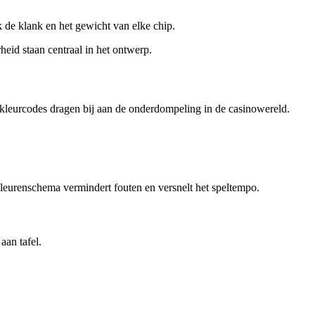
k de klank en het gewicht van elke chip.
heid staan centraal in het ontwerp.
e kleurcodes dragen bij aan de onderdompeling in de casinowereld.
leurenschema vermindert fouten en versnelt het speltempo.
aan tafel.