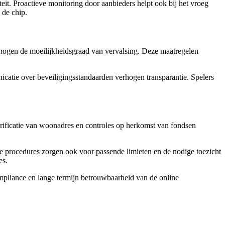
it. Proactieve monitoring door aanbieders helpt ook bij het vroeg
 de chip.
hogen de moeilijkheidsgraad van vervalsing. Deze maatregelen
nicatie over beveiligingsstandaarden verhogen transparantie. Spelers
verificatie van woonadres en controles op herkomst van fondsen
De procedures zorgen ook voor passende limieten en de nodige toezicht
es.
mpliance en lange termijn betrouwbaarheid van de online