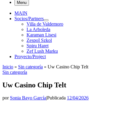
Menu
MAIN
Socios/Partners
Villa de Valdemoro
La Arboleda
Karaman Lisesi
ZespoI Szkol
Spiru Haret
Zef Lush Marku
Proyecto/Project
Inicio
»
Sin categoría
»
Uw Casino Chip Telt
Sin categoría
Uw Casino Chip Telt
por
Sonia Bayo García
|
Publicada
12/04/2026