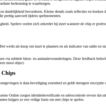
mediate herkenning te waarborgen.
s en duidelijkheid bevorderen. Kleine details zoals reflecties en hoeke
e prettig aanvoelt tijdens spelmomenten.
eid. Spelers voelen zich zekerder bij inzet wanneer de chip er professio
 Het werkt als knop om inzet te plaatsen en als indicator van saldo en s
ssen via subtiele kleur- en animatieveranderingen. Deze feedback beïnvl
 een mooi object.
 Chips
e omgevingen is data‑beveiliging essentieel en geldt strengere encrypti
sino Online zorgen identiteitsverificatie en adrescontrole ervoor dat ui
ten krijgen zo een veilige basis om met chips te spelen.