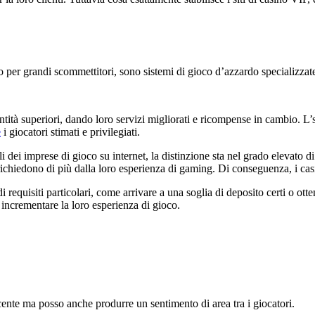
per grandi scommettitori, sono sistemi di gioco d’azzardo specializzate ch
ntità superiori, dando loro servizi migliorati e ricompense in cambio. L’
e
i giocatori stimati e privilegiati.
ei imprese di gioco su internet, la distinzione sta nel grado elevato di 
 richiedono di più dalla loro esperienza di gaming. Di conseguenza, i ca
 requisiti particolari, come arrivare a una soglia di deposito certi o ott
incrementare la loro esperienza di gioco.
ente ma posso anche produrre un sentimento di area tra i giocatori.