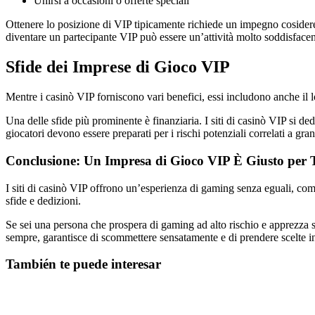
Unirsi a occasioni o offerte speciali
Ottenere lo posizione di VIP tipicamente richiede un impegno cosiderev
diventare un partecipante VIP può essere un’attività molto soddisfacen
Sfide dei Imprese di Gioco VIP
Mentre i casinò VIP forniscono vari benefici, essi includono anche il lo
Una delle sfide più prominente è finanziaria. I siti di casinò VIP si de
giocatori devono essere preparati per i rischi potenziali correlati a gr
Conclusione: Un Impresa di Gioco VIP È Giusto per 
I siti di casinò VIP offrono un’esperienza di gaming senza eguali, compl
sfide e dedizioni.
Se sei una persona che prospera di gaming ad alto rischio e apprezza s
sempre, garantisce di scommettere sensatamente e di prendere scelte i
También te puede interesar