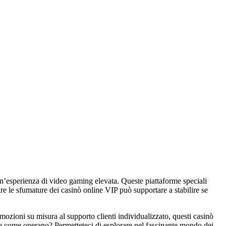
 un’esperienza di video gaming elevata. Queste piattaforme speciali
e le sfumature dei casinò online VIP può supportare a stabilire se
omozioni su misura al supporto clienti individualizzato, questi casinò
P, e come operano? Permetteteci di esplorare nel fascinante mondo dei