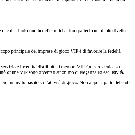
e distribuiscono benefici unici ai loro partecipanti di alto livello.
scopo principale dei imprese di gioco VIP è di favorire la fedeltà
servizio e incentivi distribuiti ai membri VIP. Questo tecnica su
sinò online VIP sono diventati sinonimo di eleganza ed esclusività.
enere un invito basato su l’attività di gioco. Non appena parte del club