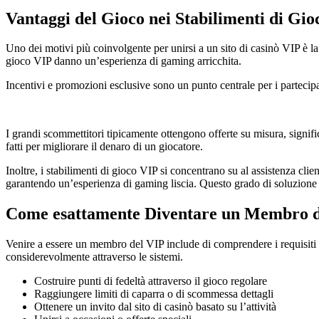
Vantaggi del Gioco nei Stabilimenti di Gi
Uno dei motivi più coinvolgente per unirsi a un sito di casinò VIP è la 
gioco VIP danno un’esperienza di gaming arricchita.
Incentivi e promozioni esclusive sono un punto centrale per i partecip
I grandi scommettitori tipicamente ottengono offerte su misura, signifi
fatti per migliorare il denaro di un giocatore.
Inoltre, i stabilimenti di gioco VIP si concentrano su al assistenza cli
garantendo un’esperienza di gaming liscia. Questo grado di soluzione co
Come esattamente Diventare un Membro d
Venire a essere un membro del VIP include di comprendere i requisiti e
considerevolmente attraverso le sistemi.
Costruire punti di fedeltà attraverso il gioco regolare
Raggiungere limiti di caparra o di scommessa dettagli
Ottenere un invito dal sito di casinò basato su l’attività