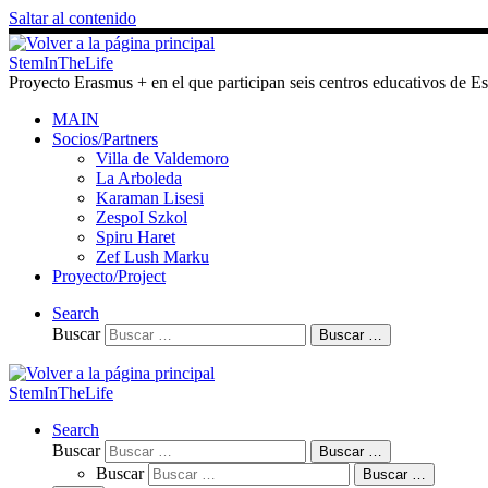
Saltar al contenido
StemInTheLife
Proyecto Erasmus + en el que participan seis centros educativos de 
MAIN
Socios/Partners
Villa de Valdemoro
La Arboleda
Karaman Lisesi
ZespoI Szkol
Spiru Haret
Zef Lush Marku
Proyecto/Project
Search
Buscar
Buscar …
StemInTheLife
Search
Buscar
Buscar …
Buscar
Buscar …