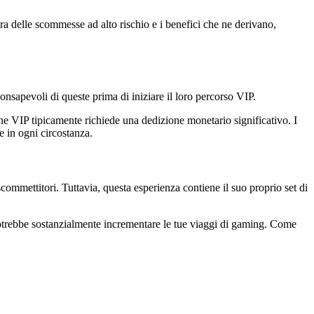
ra delle scommesse ad alto rischio e i benefici che ne derivano,
consapevoli di queste prima di iniziare il loro percorso VIP.
ione VIP tipicamente richiede una dedizione monetario significativo. I
e in ogni circostanza.
scommettitori. Tuttavia, questa esperienza contiene il suo proprio set di
 potrebbe sostanzialmente incrementare le tue viaggi di gaming. Come