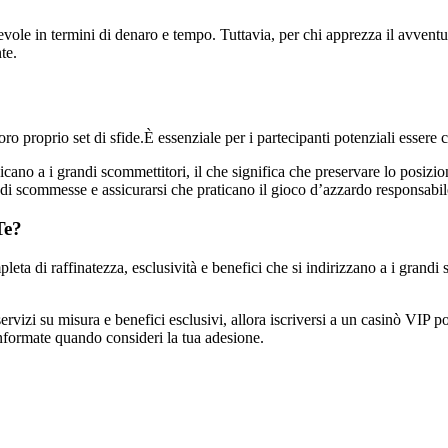
ole in termini di denaro e tempo. Tuttavia, per chi apprezza il avventu
te.
ro proprio set di sfide.È essenziale per i partecipanti potenziali essere 
dicano a i grandi scommettitori, il che significa che preservare lo posiz
andi scommesse e assicurarsi che praticano il gioco d’azzardo responsabil
Te?
eta di raffinatezza, esclusività e benefici che si indirizzano a i grandi 
ervizi su misura e benefici esclusivi, allora iscriversi a un casinò VIP
nformate quando consideri la tua adesione.