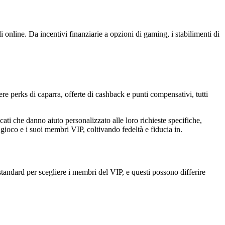
i online. Da incentivi finanziarie a opzioni di gaming, i stabilimenti di
re perks di caparra, offerte di cashback e punti compensativi, tutti
cati che danno aiuto personalizzato alle loro richieste specifiche,
gioco e i suoi membri VIP, coltivando fedeltà e fiducia in.
tandard per scegliere i membri del VIP, e questi possono differire