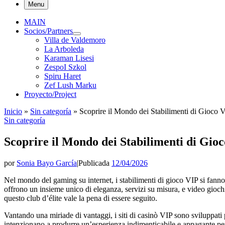
Menu
MAIN
Socios/Partners
Villa de Valdemoro
La Arboleda
Karaman Lisesi
ZespoI Szkol
Spiru Haret
Zef Lush Marku
Proyecto/Project
Inicio
»
Sin categoría
»
Scoprire il Mondo dei Stabilimenti di Gioco 
Sin categoría
Scoprire il Mondo dei Stabilimenti di Gio
por
Sonia Bayo García
|
Publicada
12/04/2026
Nel mondo del gaming su internet, i stabilimenti di gioco VIP si fanno 
offrono un insieme unico di eleganza, servizi su misura, e video giochi
questo club d’élite vale la pena di essere seguito.
Vantando una miriade di vantaggi, i siti di casinò VIP sono sviluppati 
intenzionano a produrre un’esperienza indimenticabile e appagante per l