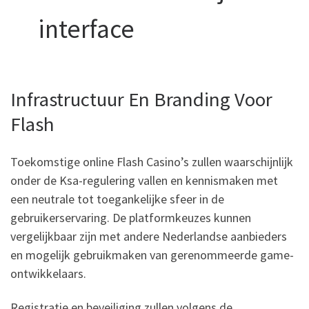
interface
Infrastructuur En Branding Voor
Flash
Toekomstige online Flash Casino’s zullen waarschijnlijk
onder de Ksa-regulering vallen en kennismaken met
een neutrale tot toegankelijke sfeer in de
gebruikerservaring. De platformkeuzes kunnen
vergelijkbaar zijn met andere Nederlandse aanbieders
en mogelijk gebruikmaken van gerenommeerde game-
ontwikkelaars.
Registratie en beveiliging zullen volgens de