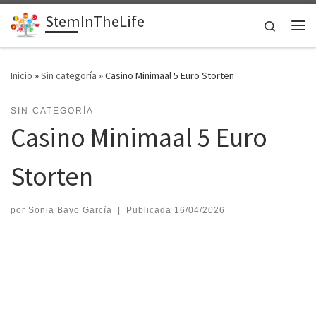
StemInTheLife
Saltar al contenido
Search
Me
Inicio
»
Sin categoría
»
Casino Minimaal 5 Euro Storten
SIN CATEGORÍA
Casino Minimaal 5 Euro
Storten
por
Sonia Bayo García
|
Publicada
16/04/2026