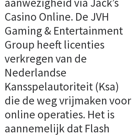
aanwezigheid via Jack’s
Casino Online. De JVH
Gaming & Entertainment
Group heeft licenties
verkregen van de
Nederlandse
Kansspelautoriteit (Ksa)
die de weg vrijmaken voor
online operaties. Het is
aannemelijk dat Flash