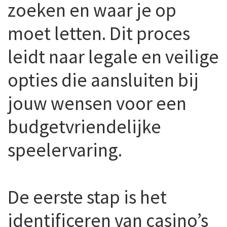
zoeken en waar je op
moet letten. Dit proces
leidt naar legale en veilige
opties die aansluiten bij
jouw wensen voor een
budgetvriendelijke
speelervaring.
De eerste stap is het
identificeren van casino’s