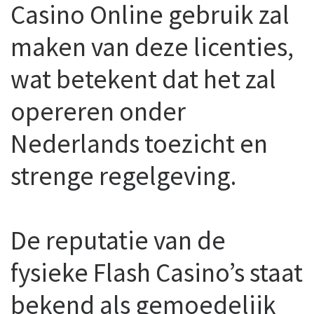
Casino Online gebruik zal
maken van deze licenties,
wat betekent dat het zal
opereren onder
Nederlands toezicht en
strenge regelgeving.
De reputatie van de
fysieke Flash Casino’s staat
bekend als gemoedelijk