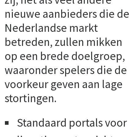
nieuwe aanbieders die de
Nederlandse markt
betreden, zullen mikken
op een brede doelgroep,
waaronder spelers die de
voorkeur geven aan lage
stortingen.
Standaard portals voor