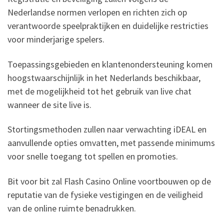
Nederlandse normen verlopen en richten zich op
verantwoorde speelpraktijken en duidelijke restricties
voor minderjarige spelers.
Toepassingsgebieden en klantenondersteuning komen
hoogstwaarschijnlijk in het Nederlands beschikbaar,
met de mogelijkheid tot het gebruik van live chat
wanneer de site live is.
Stortingsmethoden zullen naar verwachting iDEAL en
aanvullende opties omvatten, met passende minimums
voor snelle toegang tot spellen en promoties.
Bit voor bit zal Flash Casino Online voortbouwen op de
reputatie van de fysieke vestigingen en de veiligheid
van de online ruimte benadrukken.