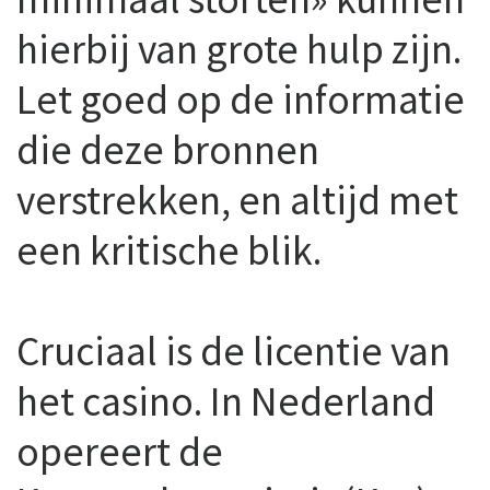
hierbij van grote hulp zijn.
Let goed op de informatie
die deze bronnen
verstrekken, en altijd met
een kritische blik.
Cruciaal is de licentie van
het casino. In Nederland
opereert de