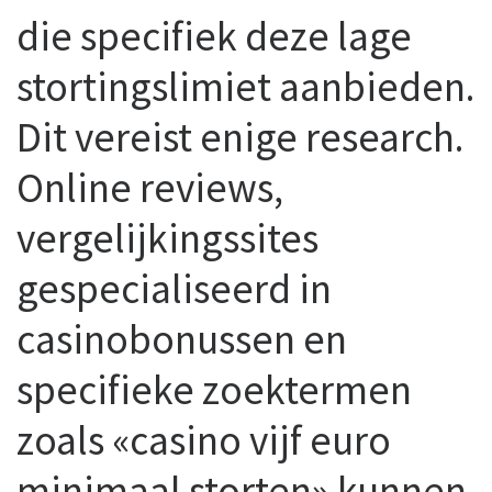
die specifiek deze lage
stortingslimiet aanbieden.
Dit vereist enige research.
Online reviews,
vergelijkingssites
gespecialiseerd in
casinobonussen en
specifieke zoektermen
zoals «casino vijf euro
minimaal storten» kunnen