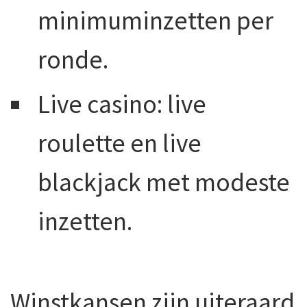
minimuminzetten per
ronde.
Live casino: live
roulette en live
blackjack met modeste
inzetten.
Winstkansen zijn uiteraard