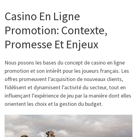
Casino En Ligne
Promotion: Contexte,
Promesse Et Enjeux
Nous posons les bases du concept de casino en ligne
promotion et son intérêt pour les joueurs français. Les
offres promeuvent l’acquisition de nouveaux clients,
fidélisent et dynamisent l’activité du secteur, tout en
influençant l’expérience de jeu par la manière dont elles
orientent les choix et la gestion du budget.