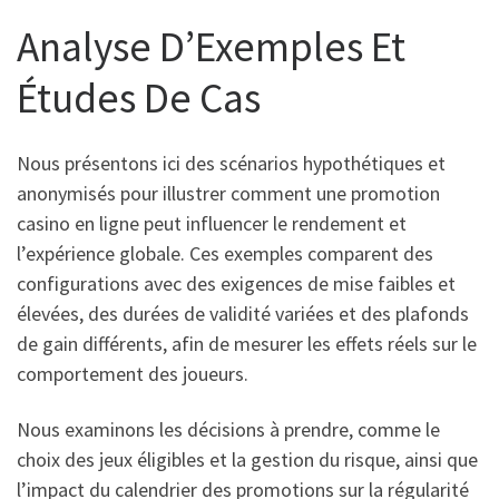
Analyse D’Exemples Et
Études De Cas
Nous présentons ici des scénarios hypothétiques et
anonymisés pour illustrer comment une promotion
casino en ligne peut influencer le rendement et
l’expérience globale. Ces exemples comparent des
configurations avec des exigences de mise faibles et
élevées, des durées de validité variées et des plafonds
de gain différents, afin de mesurer les effets réels sur le
comportement des joueurs.
Nous examinons les décisions à prendre, comme le
choix des jeux éligibles et la gestion du risque, ainsi que
l’impact du calendrier des promotions sur la régularité