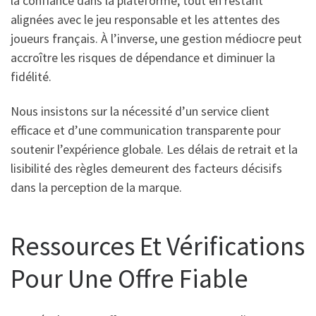
la confiance dans la plateforme, tout en restant
alignées avec le jeu responsable et les attentes des
joueurs français. À l’inverse, une gestion médiocre peut
accroître les risques de dépendance et diminuer la
fidélité.
Nous insistons sur la nécessité d’un service client
efficace et d’une communication transparente pour
soutenir l’expérience globale. Les délais de retrait et la
lisibilité des règles demeurent des facteurs décisifs
dans la perception de la marque.
Ressources Et Vérifications
Pour Une Offre Fiable