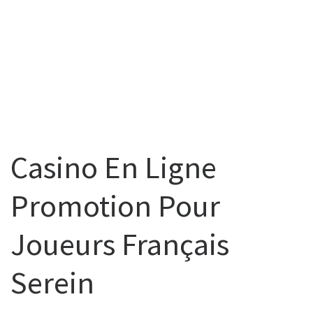
Casino En Ligne
Promotion Pour
Joueurs Français
Serein