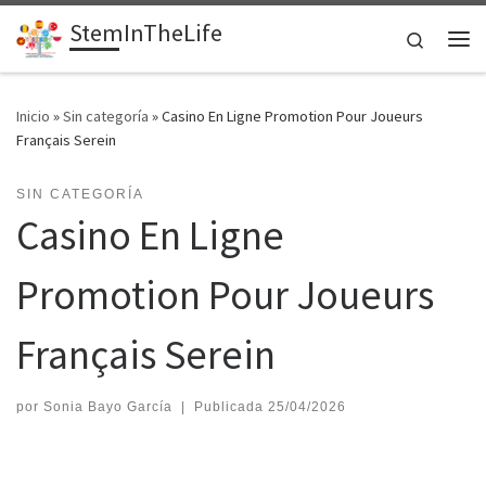
StemInTheLife
Saltar al contenido
Search
Me
Inicio
»
Sin categoría
»
Casino En Ligne Promotion Pour Joueurs
Français Serein
SIN CATEGORÍA
Casino En Ligne
Promotion Pour Joueurs
Français Serein
por
Sonia Bayo García
|
Publicada
25/04/2026