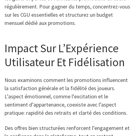
régulièrement. Pour gagner du temps, concentrez-vous
sur les CGU essentielles et structurez un budget
mensuel dédié aux promotions.
Impact Sur L’Expérience
Utilisateur Et Fidélisation
Nous examinons comment les promotions influencent
la satisfaction générale et la fidélité des joueurs.
L’aspect émotionnel, comme l’excitation et le
sentiment d’appartenance, coexiste avec l’aspect
pratique: rapidité des retraits et clarté des conditions.
Des offres bien structurées renforcent l’engagement et