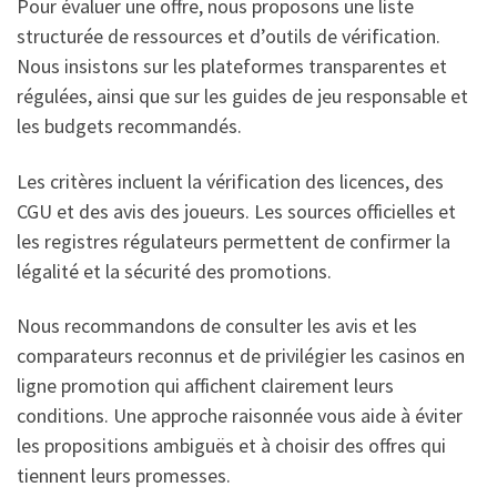
Pour évaluer une offre, nous proposons une liste
structurée de ressources et d’outils de vérification.
Nous insistons sur les plateformes transparentes et
régulées, ainsi que sur les guides de jeu responsable et
les budgets recommandés.
Les critères incluent la vérification des licences, des
CGU et des avis des joueurs. Les sources officielles et
les registres régulateurs permettent de confirmer la
légalité et la sécurité des promotions.
Nous recommandons de consulter les avis et les
comparateurs reconnus et de privilégier les casinos en
ligne promotion qui affichent clairement leurs
conditions. Une approche raisonnée vous aide à éviter
les propositions ambiguës et à choisir des offres qui
tiennent leurs promesses.