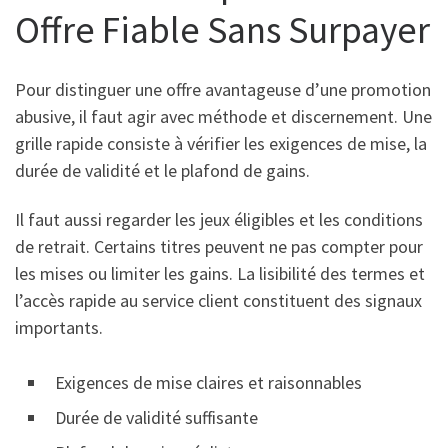
Offre Fiable Sans Surpayer
Pour distinguer une offre avantageuse d’une promotion
abusive, il faut agir avec méthode et discernement. Une
grille rapide consiste à vérifier les exigences de mise, la
durée de validité et le plafond de gains.
Il faut aussi regarder les jeux éligibles et les conditions
de retrait. Certains titres peuvent ne pas compter pour
les mises ou limiter les gains. La lisibilité des termes et
l’accès rapide au service client constituent des signaux
importants.
Exigences de mise claires et raisonnables
Durée de validité suffisante