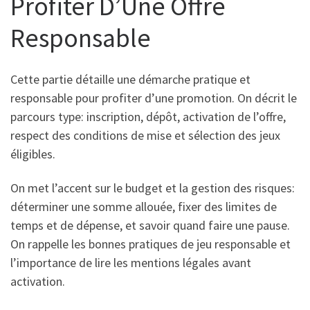
Profiter D’Une Offre
Responsable
Cette partie détaille une démarche pratique et
responsable pour profiter d’une promotion. On décrit le
parcours type: inscription, dépôt, activation de l’offre,
respect des conditions de mise et sélection des jeux
éligibles.
On met l’accent sur le budget et la gestion des risques:
déterminer une somme allouée, fixer des limites de
temps et de dépense, et savoir quand faire une pause.
On rappelle les bonnes pratiques de jeu responsable et
l’importance de lire les mentions légales avant
activation.