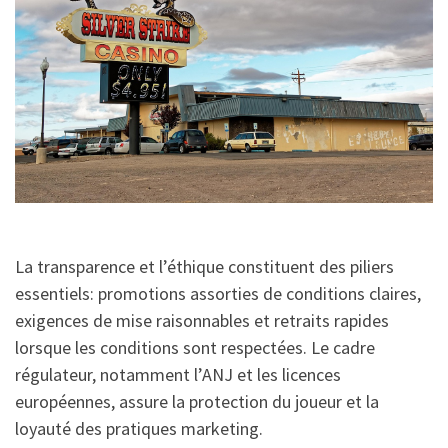
La transparence et l’éthique constituent des piliers
essentiels: promotions assorties de conditions claires,
exigences de mise raisonnables et retraits rapides
lorsque les conditions sont respectées. Le cadre
régulateur, notamment l’ANJ et les licences
européennes, assure la protection du joueur et la
loyauté des pratiques marketing.