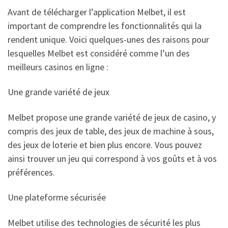
Avant de télécharger l’application Melbet, il est
important de comprendre les fonctionnalités qui la
rendent unique. Voici quelques-unes des raisons pour
lesquelles Melbet est considéré comme l’un des
meilleurs casinos en ligne :
Une grande variété de jeux
Melbet propose une grande variété de jeux de casino, y
compris des jeux de table, des jeux de machine à sous,
des jeux de loterie et bien plus encore. Vous pouvez
ainsi trouver un jeu qui correspond à vos goûts et à vos
préférences.
Une plateforme sécurisée
Melbet utilise des technologies de sécurité les plus