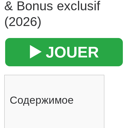
& Bonus exclusif
(2026)
▶️ JOUER
Содержимое