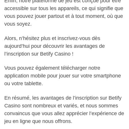
Enfin, notre plateforme de jeu est conçue pour être
accessible sur tous les appareils, ce qui signifie que
vous pouvez jouer partout et à tout moment, où que
vous soyez.
Alors, n’hésitez plus et inscrivez-vous dès
aujourd’hui pour découvrir les avantages de
l’inscription sur Betify Casino !
Vous pouvez également télécharger notre
application mobile pour jouer sur votre smartphone
ou votre tablette.
En résumé, les avantages de l’inscription sur Betify
Casino sont nombreux et variés, et nous sommes
convaincus que vous allez apprécier l’expérience de
jeu en ligne que nous offrons.