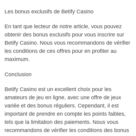
Les bonus exclusifs de Betify Casino
En tant que lecteur de notre article, vous pouvez
obtenir des bonus exclusifs pour vous inscrire sur
Betify Casino. Nous vous recommandons de vérifier
les conditions de ces offres pour en profiter au
maximum.
Conclusion
Betify Casino est un excellent choix pour les
amateurs de jeu en ligne, avec une offre de jeux
variée et des bonus réguliers. Cependant, il est
important de prendre en compte les points faibles,
tels que la limitation des paiements. Nous vous
recommandons de vérifier les conditions des bonus