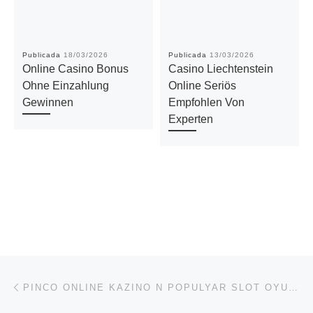
Publicada
18/03/2026
Publicada
13/03/2026
Online Casino Bonus
Casino Liechtenstein
Ohne Einzahlung
Online Seriös
Gewinnen
Empfohlen Von
Experten
Navegación de entradas
Entrada anterior
PINCO ONLINE KAZINO N POPULYAR SLOT OYUNLAR.3133 (2)