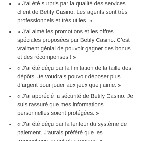
« J’ai été surpris par la qualité des services
client de Betify Casino. Les agents sont très
professionnels et très utiles. »
« J’ai aimé les promotions et les offres
spéciales proposées par Betify Casino. C’est
vraiment génial de pouvoir gagner des bonus
et des récompenses ! »
« J’ai été déçu par la limitation de la taille des
dépôts. Je voudrais pouvoir déposer plus
d’argent pour jouer aux jeux que j’aime. »
« J’ai apprécié la sécurité de Betify Casino. Je
suis rassuré que mes informations
personnelles soient protégées. »
« J’ai été déçu par la lenteur du système de
paiement. J’aurais préféré que les