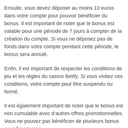
Ensuite, vous devez déposer au moins 10 euros
dans votre compte pour pouvoir bénéficier du
bonus. Il est important de noter que le bonus est
valable pour une période de 7 jours à compter de la
création du compte. Si vous ne déposez pas de
fonds dans votre compte pendant cette période, le
bonus sera annulé.
Enfin, il est important de respecter les conditions de
jeu et les règles du casino Betify. Si vous violiez ces
conditions, votre compte peut être suspendu ou
fermé.
Il est également important de noter que le bonus est
non cumulable avec d’autres offres promotionnelles.
Vous ne pouvez pas bénéficier de plusieurs bonus