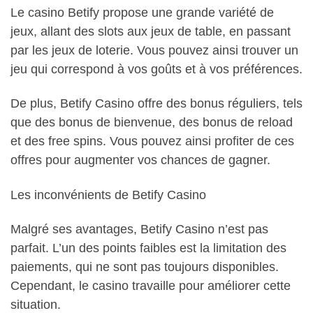
Le casino Betify propose une grande variété de
jeux, allant des slots aux jeux de table, en passant
par les jeux de loterie. Vous pouvez ainsi trouver un
jeu qui correspond à vos goûts et à vos préférences.
De plus, Betify Casino offre des bonus réguliers, tels
que des bonus de bienvenue, des bonus de reload
et des free spins. Vous pouvez ainsi profiter de ces
offres pour augmenter vos chances de gagner.
Les inconvénients de Betify Casino
Malgré ses avantages, Betify Casino n’est pas
parfait. L’un des points faibles est la limitation des
paiements, qui ne sont pas toujours disponibles.
Cependant, le casino travaille pour améliorer cette
situation.