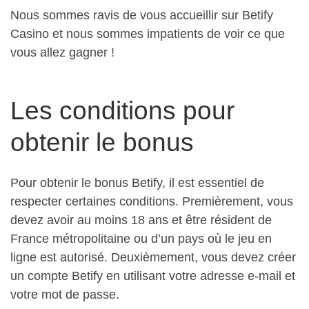
Nous sommes ravis de vous accueillir sur Betify
Casino et nous sommes impatients de voir ce que
vous allez gagner !
Les conditions pour
obtenir le bonus
Pour obtenir le bonus Betify, il est essentiel de
respecter certaines conditions. Premièrement, vous
devez avoir au moins 18 ans et être résident de
France métropolitaine ou d’un pays où le jeu en
ligne est autorisé. Deuxièmement, vous devez créer
un compte Betify en utilisant votre adresse e-mail et
votre mot de passe.