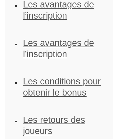
Les avantages de
l’inscription
Les avantages de
l’inscription
Les conditions pour
obtenir le bonus
Les retours des
joueurs