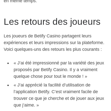
en même temps.
Les retours des joueurs
Les joueurs de Betify Casino partagent leurs
expériences et leurs impressions sur la plateforme.
Voici quelques-uns des retours les plus courants :
« J’ai été impressionné par la variété des jeux
proposés par Betify Casino. Il y a vraiment
quelque chose pour tout le monde ! »
« J’ai apprécié la facilité d’utilisation de
l’application Betify. C’est vraiment facile de
trouver ce que je cherche et de jouer aux jeux
que j’aime. »