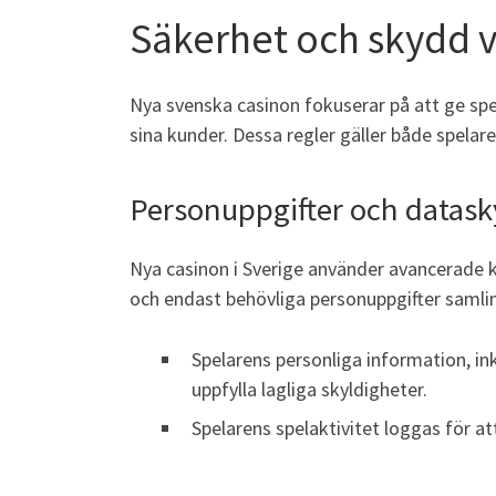
Säkerhet och skydd v
Nya svenska casinon fokuserar på att ge spel
sina kunder. Dessa regler gäller både spelar
Personuppgifter och datas
Nya casinon i Sverige använder avancerade k
och endast behövliga personuppgifter samling
Spelarens personliga information, in
uppfylla lagliga skyldigheter.
Spelarens spelaktivitet loggas för at