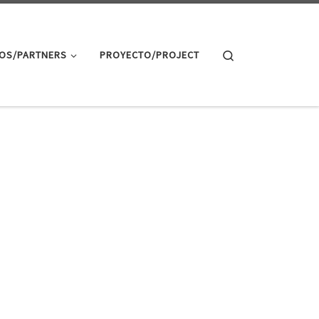
Search
OS/PARTNERS
PROYECTO/PROJECT