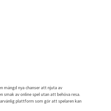
en mängd nya chanser att njuta av
n smak av online spel utan att behöva resa.
darvänlig plattform som gör att spelaren kan