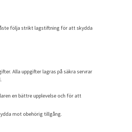
te följa strikt lagstiftning för att skydda
er. Alla uppgifter lagras på säkra servrar
.
laren en bättre upplevelse och för att
skydda mot obehörig tillgång.