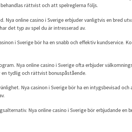
behandlas rättvist och att spelreglerna följs.
d. Nya online casino i Sverige erbjuder vanligtvis en bred utva
 har det typ av spel du är intresserad av.
sinon i Sverige bör ha en snabb och effektiv kundservice. K
rogram. Nya online casino i Sverige ofta erbjuder välkomnings
 en tydlig och rättvist bonuspåstående.
nlighet. Nya casinon i Sverige bör ha en intygsbevisad och a
av.
gsalternativ. Nya online casino i Sverige bör erbjudande en 