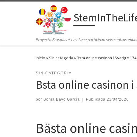
Saltar al contenido
StemInTheLif
Proyecto Erasmus + en el que participan seis centros educ
Inicio
»
Sin categoría
»
Bsta online casinon i Sverige.174
SIN CATEGORÍA
Bsta online casinon i
por
Sonia Bayo García
|
Publicada
21/04/2026
Bästa online casin