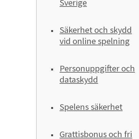
Sverige
Säkerhet och skydd
vid online spelning
Personuppgifter och
dataskydd
Spelens säkerhet
Grattisbonus och fri