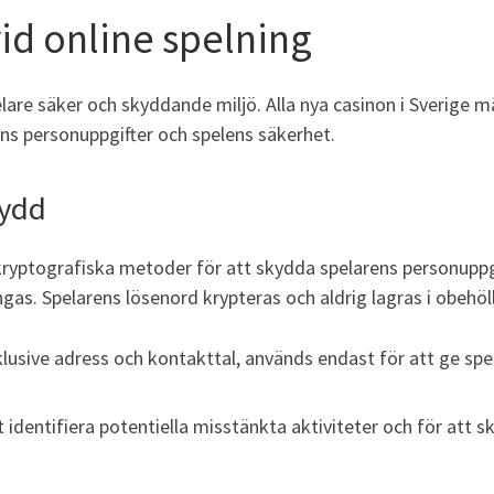
id online spelning
are säker och skyddande miljö. Alla nya casinon i Sverige mås
ens personuppgifter och spelens säkerhet.
kydd
ryptografiska metoder för att skydda spelarens personuppgift
as. Spelarens lösenord krypteras och aldrig lagras i obehöll
klusive adress och kontakttal, används endast för att ge spe
t identifiera potentiella misstänkta aktiviteter och för att 