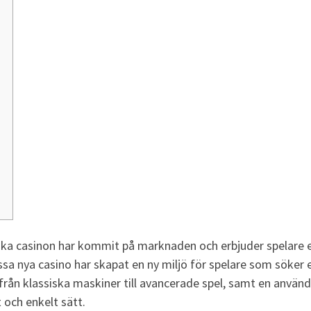
nska casinon har kommit på marknaden och erbjuder spelare 
sa nya casino har skapat en ny miljö för spelare som söker e
 från klassiska maskiner till avancerade spel, samt en använ
t och enkelt sätt.