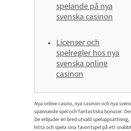
spelande på nya
svenska casinon
Licenser och
spelregler hos nya
svenska online
casinon
Nya online casino, nya casinon och nya sve
spännande spel och fantastiska bonuser. Des
De erbjuder en bred utvald speluppsättning,
hitta och spela sina favoritspel på ett snabb