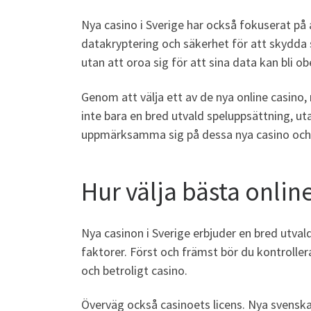
Nya casino i Sverige har också fokuserat på 
datakryptering och säkerhet för att skydda s
utan att oroa sig för att sina data kan bli o
Genom att välja ett av de nya online casino,
inte bara en bred utvald speluppsättning, ut
uppmärksamma sig på dessa nya casino och u
Hur välja bästa onlin
Nya casinon i Sverige erbjuder en bred utvald
faktorer. Först och främst bör du kontrollera
och betroligt casino.
Överväg också casinoets licens. Nya svenska 