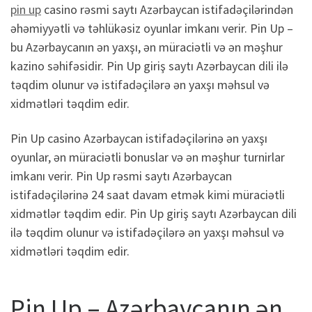
pin up
casino rəsmi saytı Azərbaycan istifadəçilərindən
əhəmiyyətli və təhlükəsiz oyunlar imkanı verir. Pin Up –
bu Azərbaycanın ən yaxşı, ən müraciətli və ən məşhur
kazino səhifəsidir. Pin Up giriş saytı Azərbaycan dili ilə
təqdim olunur və istifadəçilərə ən yaxşı məhsul və
xidmətləri təqdim edir.
Pin Up casino Azərbaycan istifadəçilərinə ən yaxşı
oyunlar, ən müraciətli bonuslar və ən məşhur turnirlar
imkanı verir. Pin Up rəsmi saytı Azərbaycan
istifadəçilərinə 24 saat davam etmək kimi müraciətli
xidmətlər təqdim edir. Pin Up giriş saytı Azərbaycan dili
ilə təqdim olunur və istifadəçilərə ən yaxşı məhsul və
xidmətləri təqdim edir.
Pin Up – Azərbaycanın ən