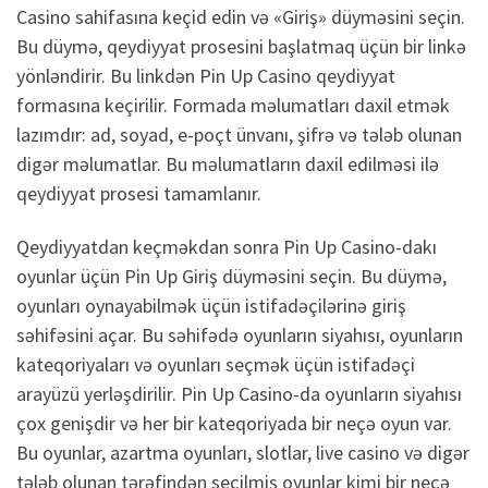
Casino sahifasına keçid edin və «Giriş» düyməsini seçin.
Bu düymə, qeydiyyat prosesini başlatmaq üçün bir linkə
yönləndirir. Bu linkdən Pin Up Casino qeydiyyat
formasına keçirilir. Formada məlumatları daxil etmək
lazımdır: ad, soyad, e-poçt ünvanı, şifrə və tələb olunan
digər məlumatlar. Bu məlumatların daxil edilməsi ilə
qeydiyyat prosesi tamamlanır.
Qeydiyyatdan keçməkdan sonra Pin Up Casino-dakı
oyunlar üçün Pin Up Giriş düyməsini seçin. Bu düymə,
oyunları oynayabilmək üçün istifadəçilərinə giriş
səhifəsini açar. Bu səhifədə oyunların siyahısı, oyunların
kateqoriyaları və oyunları seçmək üçün istifadəçi
arayüzü yerləşdirilir. Pin Up Casino-da oyunların siyahısı
çox genişdir və her bir kateqoriyada bir neçə oyun var.
Bu oyunlar, azartma oyunları, slotlar, live casino və digər
tələb olunan tərəfindən seçilmiş oyunlar kimi bir neçə