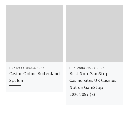
Publicada
06/04/2026
Publicada
25/04/2026
Casino Online Buitenland
Best Non-GamStop
Spelen
Casino Sites UK Casinos
Not on GamStop
2026.8097 (2)