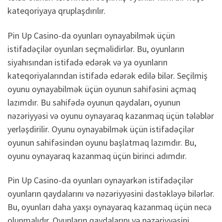
kateqoriyaya qruplaşdırılır.
Pin Up Casino-da oyunları oynayabilmək üçün
istifadəçilər oyunları seçməlidirlər. Bu, oyunların
siyahısından istifadə edərək və ya oyunların
kateqoriyalarından istifadə edərək edilə bilər. Seçilmiş
oyunu oynayabilmək üçün oyunun sahifəsini açmaq
lazımdır. Bu sahifədə oyunun qaydaları, oyunun
nəzəriyyəsi və oyunu oynayaraq kazanmaq üçün tələblər
yerləşdirilir. Oyunu oynayabilmək üçün istifadəçilər
oyunun sahifəsindən oyunu başlatmaq lazımdır. Bu,
oyunu oynayaraq kazanmaq üçün birinci adımdır.
Pin Up Casino-da oyunları oynayarkən istifadəçilər
oyunların qaydalarını və nəzəriyyəsini dəstəkləyə bilərlər.
Bu, oyunları daha yaxşı oynayaraq kazanmaq üçün necə
olunmalıdır. Oyunların qaydalarını və nəzəriyyəsini