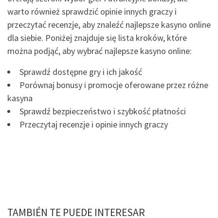
warto również sprawdzić opinie innych graczy i
przeczytać recenzje, aby znaleźć najlepsze kasyno online
dla siebie. Poniżej znajduje się lista kroków, które
można podjąć, aby wybrać najlepsze kasyno online:
Sprawdź dostępne gry i ich jakość
Porównaj bonusy i promocje oferowane przez różne
kasyna
Sprawdź bezpieczeństwo i szybkość płatności
Przeczytaj recenzje i opinie innych graczy
TAMBIÉN TE PUEDE INTERESAR