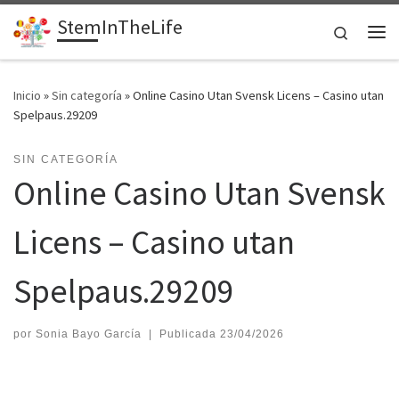
StemInTheLife
Saltar al contenido
Search
Me
Inicio
»
Sin categoría
»
Online Casino Utan Svensk Licens – Casino utan
Spelpaus.29209
SIN CATEGORÍA
Online Casino Utan Svensk
Licens – Casino utan
Spelpaus.29209
por
Sonia Bayo García
|
Publicada
23/04/2026