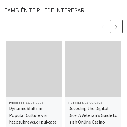
TAMBIÉN TE PUEDE INTERESAR
Publicada
11/05/2026
Publicada
11/02/2026
Dynamic Shifts in
Decoding the Digital
Popular Culture via
Dice: A Veteran’s Guide to
httpsuknews.org.ukcate
Irish Online Casino