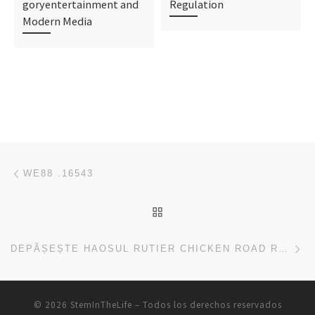
goryentertainment and
Regulation
Modern Media
Navegación de entradas
Entrada anterior
WE88 .16543
VOLVER A LA LISTA DE 
En
DEPĂȘEȘTE HAOSUL RUTIER CHICKEN ROAD ROMANIA, PROVOCAREA SUPREMĂ PENTRU REFLEXE ȘI SCOR MAXIM!
© 2026
StemInTheLife
– Todos los derechos reservados