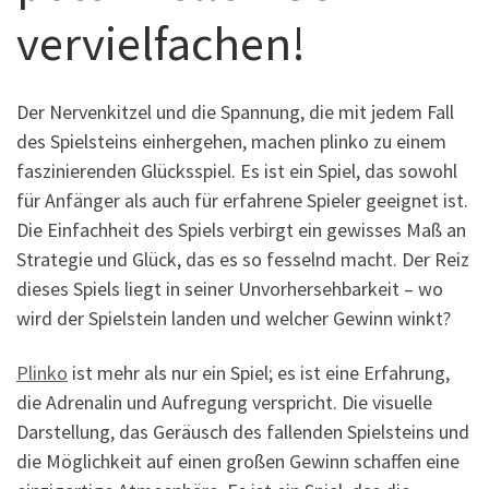
vervielfachen!
Der Nervenkitzel und die Spannung, die mit jedem Fall
des Spielsteins einhergehen, machen plinko zu einem
faszinierenden Glücksspiel. Es ist ein Spiel, das sowohl
für Anfänger als auch für erfahrene Spieler geeignet ist.
Die Einfachheit des Spiels verbirgt ein gewisses Maß an
Strategie und Glück, das es so fesselnd macht. Der Reiz
dieses Spiels liegt in seiner Unvorhersehbarkeit – wo
wird der Spielstein landen und welcher Gewinn winkt?
Plinko
ist mehr als nur ein Spiel; es ist eine Erfahrung,
die Adrenalin und Aufregung verspricht. Die visuelle
Darstellung, das Geräusch des fallenden Spielsteins und
die Möglichkeit auf einen großen Gewinn schaffen eine