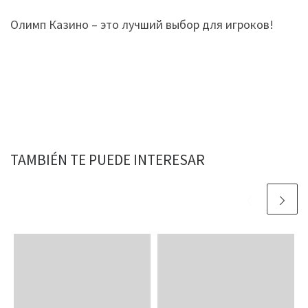
Олимп Казино – это лучший выбор для игроков!
TAMBIÉN TE PUEDE INTERESAR