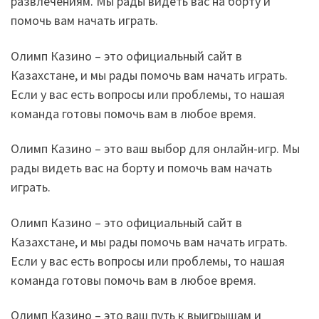
развлечениям. Мы рады видеть вас на борту и
помочь вам начать играть.
Олимп Казино – это официальный сайт в
Казахстане, и мы рады помочь вам начать играть.
Если у вас есть вопросы или проблемы, то нашая
команда готовы помочь вам в любое время.
Олимп Казино – это ваш выбор для онлайн-игр. Мы
рады видеть вас на борту и помочь вам начать
играть.
Олимп Казино – это официальный сайт в
Казахстане, и мы рады помочь вам начать играть.
Если у вас есть вопросы или проблемы, то нашая
команда готовы помочь вам в любое время.
Олимп Казино – это ваш путь к выигрышам и