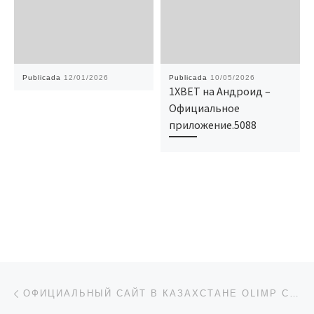
Publicada
12/01/2026
Publicada
10/05/2026
1XBET на Андроид –
Официальное
приложение.5088
Navegación de entradas
Entrada anterior
ОФИЦИАЛЬНЫЙ САЙТ В КАЗАХСТАНЕ OLIMP CASINO.5274 (2)