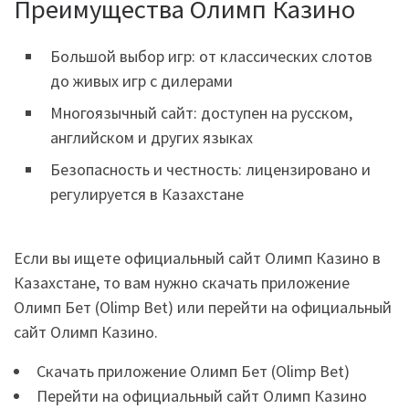
Преимущества Олимп Казино
Большой выбор игр: от классических слотов
до живых игр с дилерами
Многоязычный сайт: доступен на русском,
английском и других языках
Безопасность и честность: лицензировано и
регулируется в Казахстане
Если вы ищете официальный сайт Олимп Казино в
Казахстане, то вам нужно скачать приложение
Олимп Бет (Olimp Bet) или перейти на официальный
сайт Олимп Казино.
Скачать приложение Олимп Бет (Olimp Bet)
Перейти на официальный сайт Олимп Казино