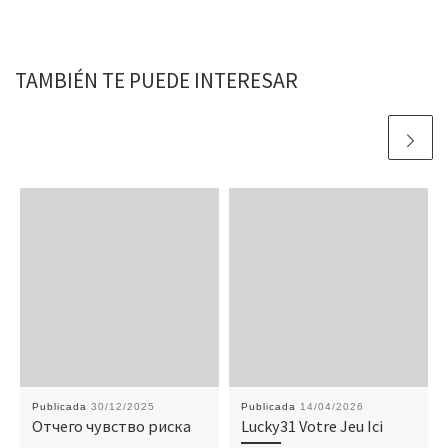
TAMBIÉN TE PUEDE INTERESAR
Publicada
30/12/2025
Publicada
14/04/2026
Отчего чувство риска
Lucky31 Votre Jeu Ici