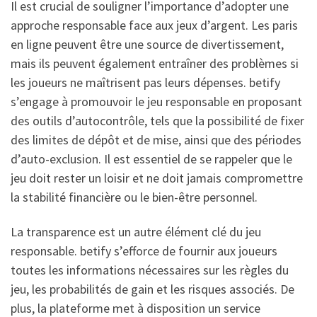
Il est crucial de souligner l’importance d’adopter une
approche responsable face aux jeux d’argent. Les paris
en ligne peuvent être une source de divertissement,
mais ils peuvent également entraîner des problèmes si
les joueurs ne maîtrisent pas leurs dépenses. betify
s’engage à promouvoir le jeu responsable en proposant
des outils d’autocontrôle, tels que la possibilité de fixer
des limites de dépôt et de mise, ainsi que des périodes
d’auto-exclusion. Il est essentiel de se rappeler que le
jeu doit rester un loisir et ne doit jamais compromettre
la stabilité financière ou le bien-être personnel.
La transparence est un autre élément clé du jeu
responsable. betify s’efforce de fournir aux joueurs
toutes les informations nécessaires sur les règles du
jeu, les probabilités de gain et les risques associés. De
plus, la plateforme met à disposition un service