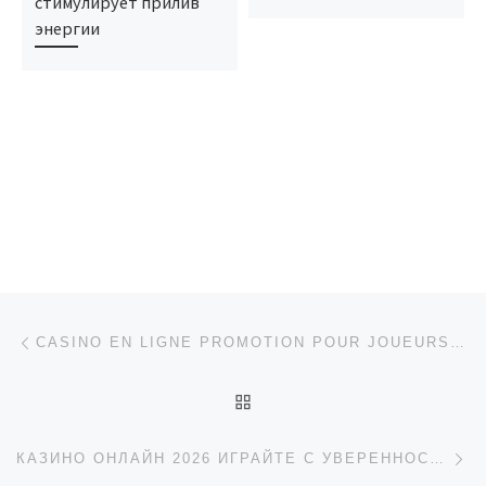
стимулирует прилив
энергии
Navegación de entradas
Entrada anterior
CASINO EN LIGNE PROMOTION POUR JOUEURS FRANÇAIS SEREIN
VOLVER A LA LISTA DE 
En
КАЗИНО ОНЛАЙН 2026 ИГРАЙТЕ С УВЕРЕННОСТЬЮ И БЕЗОПАСНОСТЬЮ.2662