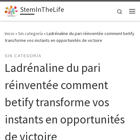
StemInTheLife
Saltar al contenido
Search
Me
Inicio
»
Sin categoría
»
Ladrénaline du pari réinventée comment betify
transforme vos instants en opportunités de victoire
SIN CATEGORÍA
Ladrénaline du pari
réinventée comment
betify transforme vos
instants en opportunités
de victoire