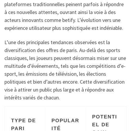
plateformes traditionnelles peinent parfois à répondre
à ces nouvelles attentes, ouvrant ainsi la voie à des
acteurs innovants comme betify. L’évolution vers une
expérience utilisateur plus sophistiquée est indéniable.
L’une des principales tendances observées est la
diversification des offres de paris. Au-delà des sports
classiques, les joueurs peuvent désormais miser sur une
multitude d’événements, tels que les compétitions d’e-
sport, les émissions de télévision, les élections
politiques et bien d’autres encore. Cette diversification
vise à attirer un public plus large et à répondre aux
intérêts variés de chacun.
POTENTI
TYPE DE
POPULAR
EL DE
PARI
ITÉ