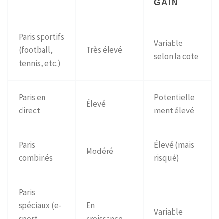
GAIN
Paris sportifs
Variable
(football,
Très élevé
selon la cote
tennis, etc.)
Paris en
Potentielle
Élevé
direct
ment élevé
Paris
Élevé (mais
Modéré
combinés
risqué)
Paris
spéciaux (e-
En
Variable
sport,
croissance