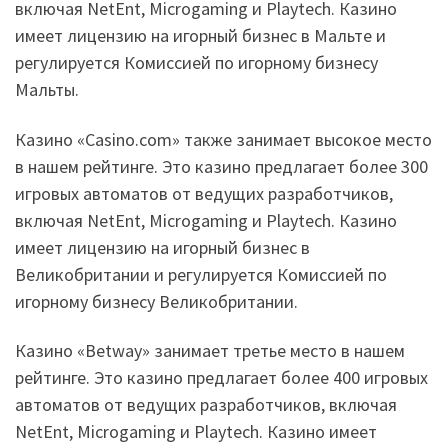
включая NetEnt, Microgaming и Playtech. Казино
имеет лицензию на игорный бизнес в Мальте и
регулируется Комиссией по игорному бизнесу
Мальты.
Казино «Casino.com» также занимает высокое место
в нашем рейтинге. Это казино предлагает более 300
игровых автоматов от ведущих разработчиков,
включая NetEnt, Microgaming и Playtech. Казино
имеет лицензию на игорный бизнес в
Великобритании и регулируется Комиссией по
игорному бизнесу Великобритании.
Казино «Betway» занимает третье место в нашем
рейтинге. Это казино предлагает более 400 игровых
автоматов от ведущих разработчиков, включая
NetEnt, Microgaming и Playtech. Казино имеет