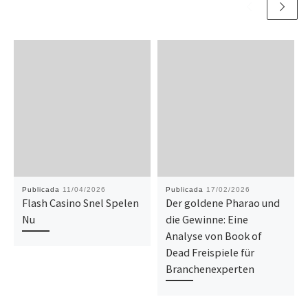
Publicada
11/04/2026
Publicada
17/02/2026
Flash Casino Snel Spelen
Der goldene Pharao und
Nu
die Gewinne: Eine
Analyse von Book of
Dead Freispiele für
Branchenexperten