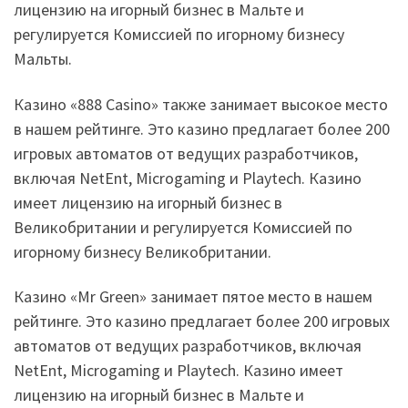
лицензию на игорный бизнес в Мальте и
регулируется Комиссией по игорному бизнесу
Мальты.
Казино «888 Casino» также занимает высокое место
в нашем рейтинге. Это казино предлагает более 200
игровых автоматов от ведущих разработчиков,
включая NetEnt, Microgaming и Playtech. Казино
имеет лицензию на игорный бизнес в
Великобритании и регулируется Комиссией по
игорному бизнесу Великобритании.
Казино «Mr Green» занимает пятое место в нашем
рейтинге. Это казино предлагает более 200 игровых
автоматов от ведущих разработчиков, включая
NetEnt, Microgaming и Playtech. Казино имеет
лицензию на игорный бизнес в Мальте и