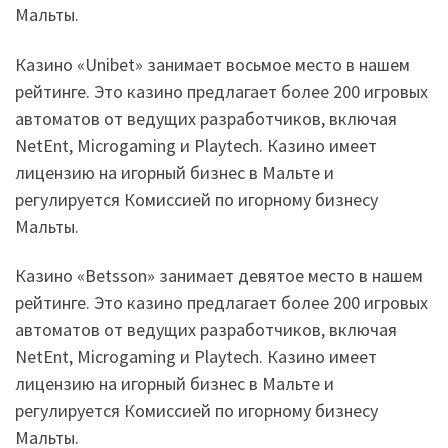
Мальты.
Казино «Unibet» занимает восьмое место в нашем
рейтинге. Это казино предлагает более 200 игровых
автоматов от ведущих разработчиков, включая
NetEnt, Microgaming и Playtech. Казино имеет
лицензию на игорный бизнес в Мальте и
регулируется Комиссией по игорному бизнесу
Мальты.
Казино «Betsson» занимает девятое место в нашем
рейтинге. Это казино предлагает более 200 игровых
автоматов от ведущих разработчиков, включая
NetEnt, Microgaming и Playtech. Казино имеет
лицензию на игорный бизнес в Мальте и
регулируется Комиссией по игорному бизнесу
Мальты.