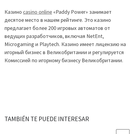
Казино
casino online
«Paddy Power» занимает
десятое место в нашем рейтинге. Это казино
предлагает более 200 игровых автоматов от
ведущих разработчиков, включая NetEnt,
Microgaming и Playtech. Казино имеет лицензию на
игорный бизнес в Великобритании и регулируется
Комиссией по игорному бизнесу Великобритании.
TAMBIÉN TE PUEDE INTERESAR