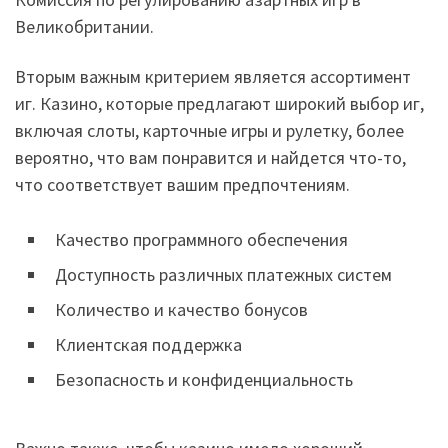
Великобритании.
Вторым важным критерием является ассортимент
иг. Казино, которые предлагают широкий выбор иг,
включая слоты, карточные игры и рулетку, более
вероятно, что вам понравится и найдется что-то,
что соответствует вашим предпочтениям.
Качество программного обеспечения
Доступность различных платежных систем
Количество и качество бонусов
Клиентская поддержка
Безопасность и конфиденциальность