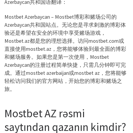
Azerbaycan共和国语翻译：
Mostbet Azerbaycan – Mostbet博彩和赌场公司的
Azerbaycan共和国站点。无论您是寻求刺激的博彩体
验还是希望在安全的环境中享受赌场游戏，
Mostbet.az都是您的理想选择。访问mostbet.com或
直接使用mostbet.az，您将能够体验到最全面的博彩
和赌场服务。如果您是第一次使用，Mostbet
Azerbaycan的注册过程简单快捷，只需几分钟即可完
成。通过mostbet azerbaijan或mostbet az，您将能够
轻松访问我们的官方网站，开始您的博彩和赌场之
旅。
Mostbet AZ rəsmi
saytından qazanın kimdir?