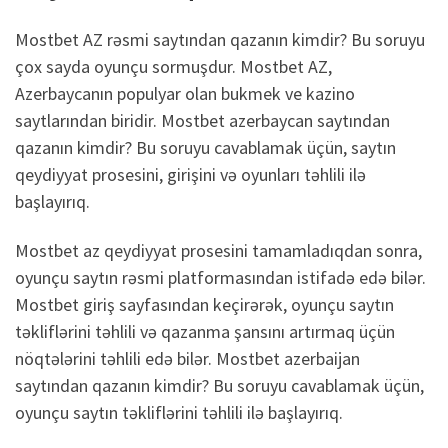
Mostbet AZ rəsmi saytından qazanın kimdir? Bu soruyu
çox sayda oyunçu sormuşdur. Mostbet AZ,
Azerbaycanın populyar olan bukmek ve kazino
saytlarından biridir. Mostbet azerbaycan saytından
qazanın kimdir? Bu soruyu cavablamak üçün, saytın
qeydiyyat prosesini, girişini və oyunları təhlili ilə
başlayırıq.
Mostbet az qeydiyyat prosesini tamamladıqdan sonra,
oyunçu saytın rəsmi platformasından istifadə edə bilər.
Mostbet giriş sayfasından keçirərək, oyunçu saytın
təkliflərini təhlili və qazanma şansını artırmaq üçün
nöqtələrini təhlili edə bilər. Mostbet azerbaijan
saytından qazanın kimdir? Bu soruyu cavablamak üçün,
oyunçu saytın təkliflərini təhlili ilə başlayırıq.