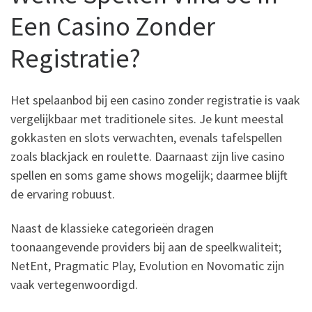
Een Casino Zonder
Registratie?
Het spelaanbod bij een casino zonder registratie is vaak
vergelijkbaar met traditionele sites. Je kunt meestal
gokkasten en slots verwachten, evenals tafelspellen
zoals blackjack en roulette. Daarnaast zijn live casino
spellen en soms game shows mogelijk; daarmee blijft
de ervaring robuust.
Naast de klassieke categorieën dragen
toonaangevende providers bij aan de speelkwaliteit;
NetEnt, Pragmatic Play, Evolution en Novomatic zijn
vaak vertegenwoordigd.