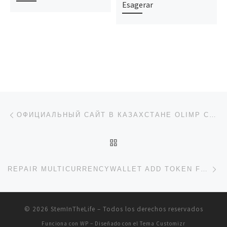
Esagerar
Navegación de entradas
Entrada anterior
ОФИЦИАЛЬНЫЙ САЙТ В КАЗАХСТАНЕ OLIMP CASINO.1400 (2)
VOLVER A LA LISTA DE 
En
REPAIR MULTICURRENCYWALLET ADD TOKEN FETCH TIMEOUT ERROR – 100% WORKS
© 2026
StemInTheLife
– Todos los derechos reservados
Funciona con
WP
– Diseñado con el
Tema Customizr