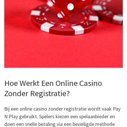
Hoe Werkt Een Online Casino
Zonder Registratie?
Bij een online casino zonder registratie wordt vaak Pay
N Play gebruikt. Spelers kiezen een spelaanbieder en
doen een snelle betaling via een beveiligde methode