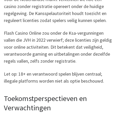
casino zonder registratie opereert onder de huidige
regelgeving. De Kansspelautoriteit houdt toezicht en
reguleert licenties zodat spelers veilig kunnen spelen.
Flash Casino Online zou onder de Ksa-vergunningen
vallen die JVH in 2022 verwierf; deze licenties zijn geldig
voor online activiteiten. Dit betekent dat veiligheid,
verantwoorde gaming en uitbetalingen onder dezelfde
regels vallen, zelfs zonder registratie.
Let op: 18+ en verantwoord spelen blijven centraal;
illegale platforms worden niet als optie beschouwd.
Toekomstperspectieven en
Verwachtingen