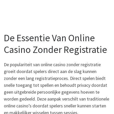
De Essentie Van Online
Casino Zonder Registratie
De populariteit van online casino zonder registratie
groeit doordat spelers direct aan de slag kunnen
zonder een lang registratieproces. Direct spelen biedt
snelle toegang tot spellen en behoudt privacy doordat
geen uitgebreide persoonlijke gegevens hoeven te
worden gedeeld. Deze aanpak verschilt van traditionele
online casino’s doordat spelers sneller kunnen starten
en makkelijker wisselen tussen sessies.