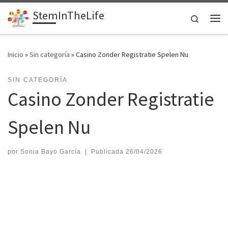
StemInTheLife
Saltar al contenido
Search
Me
Inicio
»
Sin categoría
»
Casino Zonder Registratie Spelen Nu
SIN CATEGORÍA
Casino Zonder Registratie
Spelen Nu
por
Sonia Bayo García
|
Publicada
26/04/2026