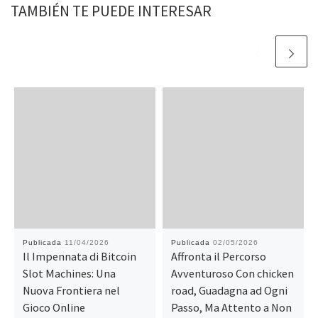
TAMBIÉN TE PUEDE INTERESAR
Publicada
11/04/2026
Publicada
02/05/2026
Il Impennata di Bitcoin
Affronta il Percorso
Slot Machines: Una
Avventuroso Con chicken
Nuova Frontiera nel
road, Guadagna ad Ogni
Gioco Online
Passo, Ma Attento a Non