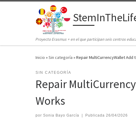
Saltar al contenido
StemInTheLif
Proyecto Erasmus + en el que participan seis centros educ
Inicio
»
Sin categoría
»
Repair MultiCurrencyWallet Add 
SIN CATEGORÍA
Repair MultiCurrency
Works
por
Sonia Bayo García
|
Publicada
26/04/2026