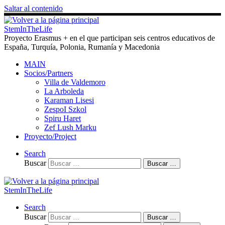
Saltar al contenido
StemInTheLife
Proyecto Erasmus + en el que participan seis centros educativos de
España, Turquía, Polonia, Rumanía y Macedonia
MAIN
Socios/Partners
Villa de Valdemoro
La Arboleda
Karaman Lisesi
ZespoI Szkol
Spiru Haret
Zef Lush Marku
Proyecto/Project
Search
Buscar
Buscar …
StemInTheLife
Search
Buscar
Buscar …