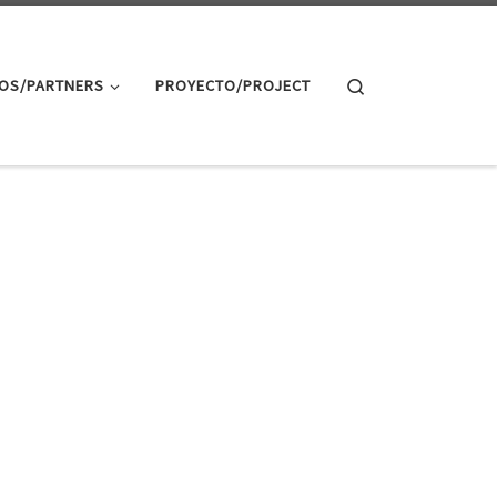
Search
OS/PARTNERS
PROYECTO/PROJECT