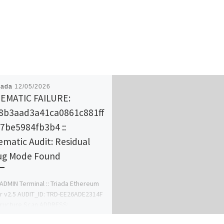
cada
12/05/2026
EMATIC FAILURE:
8b3aad3a41ca0861c881ff
7be5984fb3b4 ::
ematic Audit: Residual
ug Mode Found
 ADMIN Terminal :: Triada Ethereum
r v2.5 AUDIT_ID: TRD-EE26ADE2314F
tructure Scan ADDRESS:
b3aad3a41ca0861c881ffccd07be598