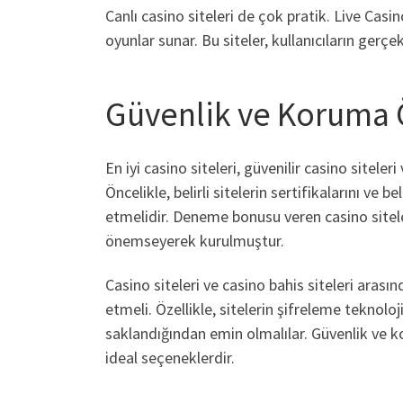
Canlı casino siteleri de çok pratik. Live Casi
oyunlar sunar. Bu siteler, kullanıcıların gerçe
Güvenlik ve Koruma Ö
En iyi casino siteleri, güvenilir casino siteler
Öncelikle, belirli sitelerin sertifikalarını ve
etmelidir. Deneme bonusu veren casino siteleri 
önemseyerek kurulmuştur.
Casino siteleri ve casino bahis siteleri arası
etmeli. Özellikle, sitelerin şifreleme teknoloji
saklandığından emin olmalılar. Güvenlik ve ko
ideal seçeneklerdir.