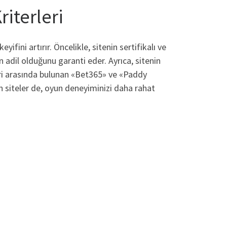
riterleri
ifini artırır. Öncelikle, sitenin sertifikalı ve
 adil olduğunu garanti eder. Ayrıca, sitenin
eri arasında bulunan «Bet365» ve «Paddy
 siteler de, oyun deneyiminizi daha rahat