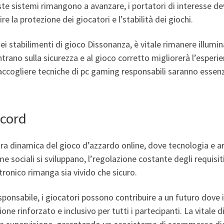
 sistemi rimangono a avanzare, i portatori di interesse devo
 la protezione dei giocatori e l’stabilità dei giochi.
i stabilimenti di gioco Dissonanza, è vitale rimanere illumin
ano sulla sicurezza e al gioco corretto migliorerà l’esperien
ccogliere tecniche di pc gaming responsabili saranno essen
scord
ra dinamica del gioco d’azzardo online, dove tecnologia e area
sociali si sviluppano, l’regolazione costante degli requisiti 
ronico rimanga sia vivido che sicuro.
onsabile, i giocatori possono contribuire a un futuro dove i
rinforzato e inclusivo per tutti i partecipanti. La vitale di