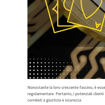
Nonostante la loro crescente fascino, è esse
regolamentare. Pertanto, i potenziali clienti
correlati a giustizia e sicurezza.