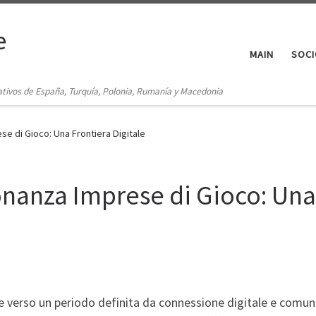
e
MAIN
SOCI
ativos de España, Turquía, Polonia, Rumanía y Macedonia
se di Gioco: Una Frontiera Digitale
onanza Imprese di Gioco: Una 
rso un periodo definita da connessione digitale e comunicazi