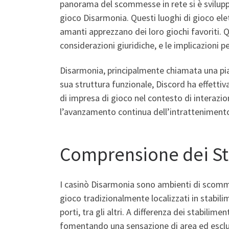
panorama del scommesse in rete si è sviluppat
gioco Disarmonia. Questi luoghi di gioco ele
amanti apprezzano dei loro giochi favoriti. Q
considerazioni giuridiche, e le implicazioni pe
Disarmonia, principalmente chiamata una pia
sua struttura funzionale, Discord ha effetti
di impresa di gioco nel contesto di interazi
l’avanzamento continua dell’intrattenimento
Comprensione dei Sta
I casinò Disarmonia sono ambienti di scomme
gioco tradizionalmente localizzati in stabili
porti, tra gli altri. A differenza dei stabilim
fomentando una sensazione di area ed esclusi