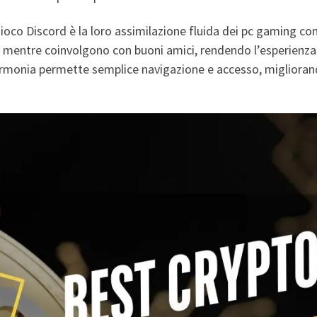
di gioco Discord è la loro assimilazione fluida dei pc gaming 
e mentre coinvolgono con buoni amici, rendendo l’esperienza de
sarmonia permette semplice navigazione e accesso, migliorando