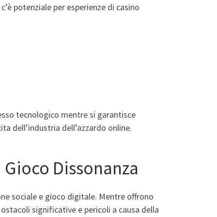
, c’è potenziale per esperienze di casino
gresso tecnologico mentre si garantisce
ta dell’industria dell’azzardo online.
i Gioco Dissonanza
ne sociale e gioco digitale. Mentre offrono
tacoli significative e pericoli a causa della