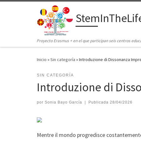
Saltar al contenido
StemInTheLif
Proyecto Erasmus + en el que participan seis centros educ
Inicio
»
Sin categoría
»
Introduzione di Dissonanza Impre
SIN CATEGORÍA
Introduzione di Diss
por
Sonia Bayo García
|
Publicada
28/04/2026
Mentre il mondo progredisce costantemente ve