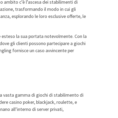
o ambito c’è l’ascesa dei stabilimenti di
azione, trasformando il modo in cui gli
nza, esplorando le loro esclusive offerte, le
 esteso la sua portata notevolmente. Con la
dove gli clienti possono partecipare a giochi
ngling fornisce un caso avvincente per
a vasta gamma di giochi di stabilimento di
dere casino poker, blackjack, roulette, e
nano all’interno di server privati,