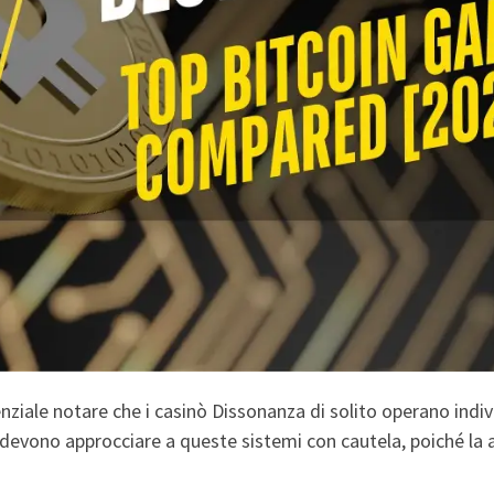
nziale notare che i casinò Dissonanza di solito operano indi
 devono approcciare a queste sistemi con cautela, poiché la a