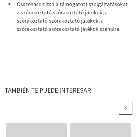
Összehasonlítsd a támogatott szolgáltatásokat
a szórakoztató szórakoztató játékok, a
szórakoztató szórakoztató játékok, a
szórakoztató szórakoztató játékok számára.
TAMBIÉN TE PUEDE INTERESAR