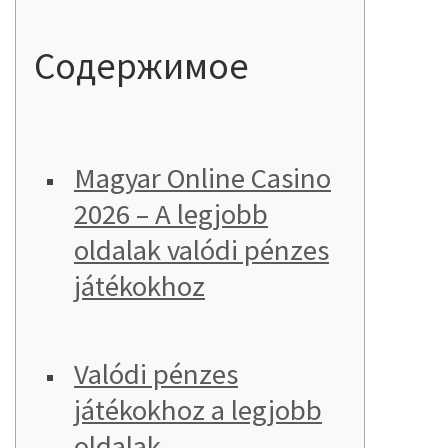
Содержимое
Magyar Online Casino
2026 – A legjobb
oldalak valódi pénzes
játékokhoz
Valódi pénzes
játékokhoz a legjobb
oldalak