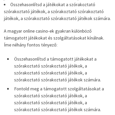
Összehasonlítsd a játékokat a szórakoztató
szórakoztató játékok, a szórakoztató szórakoztató
játékok, a szórakoztató szórakoztató játékok számára.
A magyar online casino-ek gyakran különböző
támogatott játékokat és szolgáltatásokat kínálnak.
Íme néhány fontos tényező:
Összehasonlítsd a támogatott játékokat a
szórakoztató szórakoztató játékok, a
szórakoztató szórakoztató játékok, a
szórakoztató szórakoztató játékok számára.
Fontold meg a támogatott szolgáltatásokat a
szórakoztató szórakoztató játékok, a
szórakoztató szórakoztató játékok, a
szórakoztató szórakoztató játékok számára.