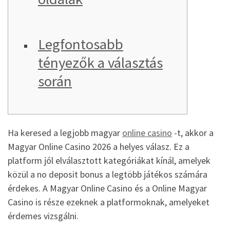
Legfontosabb
tényezők a választás
során
Ha keresed a legjobb magyar
online casino
-t, akkor a
Magyar Online Casino 2026 a helyes válasz. Ez a
platform jól elválasztott kategóriákat kínál, amelyek
közül a no deposit bonus a legtöbb játékos számára
érdekes. A Magyar Online Casino és a Online Magyar
Casino is része ezeknek a platformoknak, amelyeket
érdemes vizsgálni.