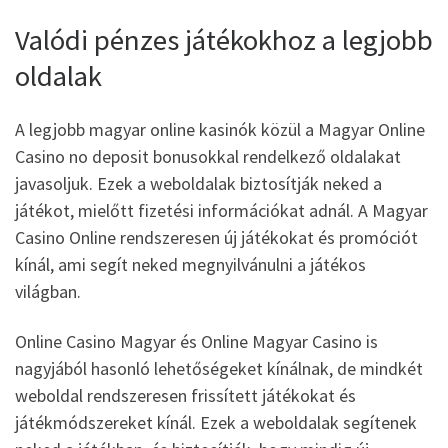
Valódi pénzes játékokhoz a legjobb
oldalak
A legjobb magyar online kasinók közül a Magyar Online
Casino no deposit bonusokkal rendelkező oldalakat
javasoljuk. Ezek a weboldalak biztosítják neked a
játékot, mielőtt fizetési információkat adnál. A Magyar
Casino Online rendszeresen új játékokat és promóciót
kínál, ami segít neked megnyilvánulni a játékos
világban.
Online Casino Magyar és Online Magyar Casino is
nagyjából hasonló lehetőségeket kínálnak, de mindkét
weboldal rendszeresen frissített játékokat és
játékmódszereket kínál. Ezek a weboldalak segítenek